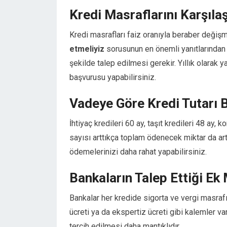
Hacklink panel
Kredi Masraflarını Karşılaş
Hacklink panel
Hacklink panel
Kredi masrafları faiz oranıyla beraber değiş
Hacklink Panel
etmeliyiz
sorusunun en önemli yanıtlarından 
Hacklink
şekilde talep edilmesi gerekir. Yıllık olarak 
Hacklink
başvurusu yapabilirsiniz.
Hacklink
Hacklink panel
Vadeye Göre Kredi Tutarı B
Hacklink panel
Hacklink
İhtiyaç kredileri 60 ay, taşıt kredileri 48 ay,
Hacklink
sayısı arttıkça toplam ödenecek miktar da art
Buy Hacklink
ödemelerinizi daha rahat yapabilirsiniz.
Hacklink
Hacklink
Bankaların Talep Ettiği Ek 
Hacklink satın al
Bankalar her kredide sigorta ve vergi masraf
Hacklink panel
Hacklink panel
ücreti ya da ekspertiz ücreti gibi kalemler var
Hacklink panel
tercih edilmesi daha mantıklıdır.