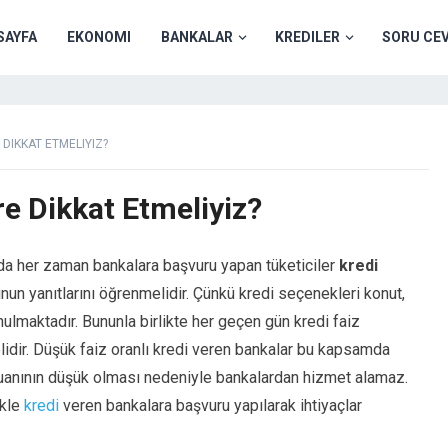
SAYFA
EKONOMI
BANKALAR
KREDILER
SORU CE
 DIKKAT ETMELIYIZ?
re Dikkat Etmeliyiz?
ında her zaman bankalara başvuru yapan tüketiciler
kredi
nun yanıtlarını öğrenmelidir. Çünkü kredi seçenekleri konut,
unulmaktadır. Bununla birlikte her geçen gün kredi faiz
lidir. Düşük faiz oranlı kredi veren bankalar bu kapsamda
i puanının düşük olması nedeniyle bankalardan hizmet alamaz.
ekle
kredi
veren bankalara başvuru yapılarak ihtiyaçlar