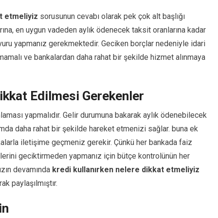
t etmeliyiz
sorusunun cevabı olarak pek çok alt başlığı
larına, en uygun vadeden aylık ödenecek taksit oranlarına kadar
vuru yapmanız gerekmektedir. Geciken borçlar nedeniyle idari
ulmamalı ve bankalardan daha rahat bir şekilde hizmet alınmaya
kkat Edilmesi Gerekenler
nlaması yapmalıdır. Gelir durumuna bakarak aylık ödenebilecek
mda daha rahat bir şekilde hareket etmenizi sağlar. buna ek
nkalarla iletişime geçmeniz gerekir. Çünkü her bankada faiz
elerini geciktirmeden yapmanız için bütçe kontrolünün her
mızın devamında
kredi kullanırken nelere dikkat etmeliyiz
rak paylaşılmıştır.
in