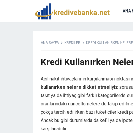
Hacklink panel
Hacklink panel
ANA 
Backlink paketleri
Hacklink
Hacklink
Hacklink
ANA SAYFA
KREDILER
KREDI KULLANIRKEN NELERE
Hacklink
Hacklink panel
Kredi Kullanırken Nele
Hacklink panel
Hacklink panel
Hacklink panel
Acil nakit ihtiyaçlarının karşılanması noktas
Hacklink panel
kullanırken nelere dikkat etmeliyiz
sorusu
Hacklink panel
taşıt ya da ihtiyaç gibi farklı kategorilerde s
Hacklink panel
oranlarındaki güncellemelere de takip edilme
Hacklink panel
çokça tercih edilirken bazı tüketiciler kred
Hacklink panel
Ancak bu gibi durumlarda da kefil ya da ipot
Hacklink panel
karşılanabilir.
Hacklink panel