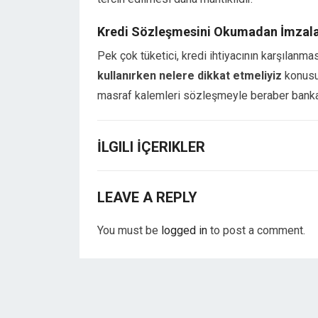
Hacklink panel
Kredi Sözleşmesini Okumadan İmzal
Hacklink panel
Hacklink panel
Pek çok tüketici, kredi ihtiyacının karşılan
Hacklink panel
kullanırken nelere dikkat etmeliyiz
konusu
Hacklink panel
masraf kalemleri sözleşmeyle beraber bankalar
Hacklink panel
Hacklink panel
Hacklink panel
İLGILI İÇERIKLER
Hacklink panel
Hacklink
Hacklink panel
LEAVE A REPLY
Hacklink panel
Hacklink panel
You must be
logged in
to post a comment.
Hacklink panel
Hacklink panel
Hacklink panel
Hacklink panel
Hacklink panel