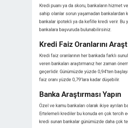
Hacklink panel
Kredi puanı ya da skoru, bankaların hizmet ve
Hacklink panel
sahip olanlar sorun yaşamadan bankalardan kr
Hacklink panel
bankalar ipotekli ya da kefille kredi verir. 
Hacklink panel
bankalara başvuruda bulunabilirsiniz.
Hacklink panel
Hacklink panel
Kredi Faiz Oranlarını Araşt
Hacklink panel
Hacklink panel
Kredi faiz oranlarının her bankada farklı sun
Illuminati
veren bankaları araştırmanız her zaman önemli
Hacklink
geçerlidir. Günümüzde yüzde 0,94’ten başlay
Hacklink Panel
faiz oranı yüzde 0,79’lara kadar düşebilir.
Hacklink
Hacklink panel
Banka Araştırması Yapın
Hacklink Panel
Hacklink Panel
Özel ve kamu bankaları olarak ikiye ayrılan b
Hacklink Panel
Ertelemeli krediler bu konuda en çok tercih e
Masal Oku
kredi sunan bankalar günümüzde daha çok terc
Hacklink