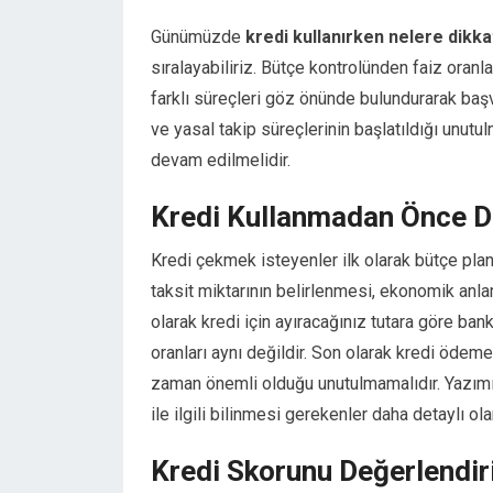
Hacklink panel
Günümüzde
kredi kullanırken nelere dikka
Hacklink panel
sıralayabiliriz. Bütçe kontrolünden faiz oran
Hacklink panel
Hacklink panel
farklı süreçleri göz önünde bulundurarak baş
Hacklink satın al
ve yasal takip süreçlerinin başlatıldığı unut
Hacklink satın al
devam edilmelidir.
Hacklink panel
Hacklink panel
Kredi Kullanmadan Önce Di
Hacklink panel
Kredi çekmek isteyenler ilk olarak bütçe pla
Hacklink panel
Hacklink panel
taksit miktarının belirlenmesi, ekonomik anla
Hacklink panel
olarak kredi için ayıracağınız tutara göre ba
Hacklink panel
oranları aynı değildir. Son olarak kredi ödem
Hacklink panel
zaman önemli olduğu unutulmamalıdır. Yazı
Hacklink panel
ile ilgili bilinmesi gerekenler daha detaylı ola
Hacklink panel
Hacklink panel
Kredi Skorunu Değerlendir
Hacklink panel