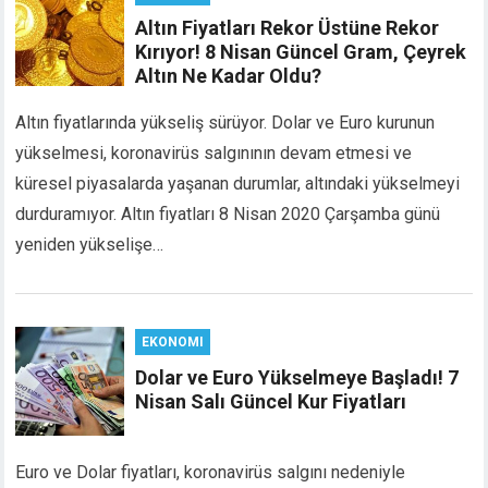
link panel
Altın Fiyatları Rekor Üstüne Rekor
link panel
Kırıyor! 8 Nisan Güncel Gram, Çeyrek
link panel
Altın Ne Kadar Oldu?
link Panel
Altın fiyatlarında yükseliş sürüyor. Dolar ve Euro kurunun
link
yükselmesi, koronavirüs salgınının devam etmesi ve
link
link
küresel piyasalarda yaşanan durumlar, altındaki yükselmeyi
link panel
durduramıyor. Altın fiyatları 8 Nisan 2020 Çarşamba günü
link panel
yeniden yükselişe…
link
link
Hacklink
EKONOMI
link
link
Dolar ve Euro Yükselmeye Başladı! 7
Nisan Salı Güncel Kur Fiyatları
link satın al
link panel
link panel
Euro ve Dolar fiyatları, koronavirüs salgını nedeniyle
link panel