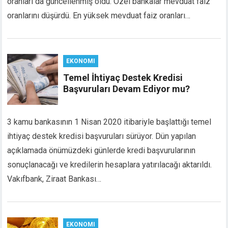
oranları da güncellenmiş oldu. Özel bankalar mevduat faiz
link panel
oranlarını düşürdü. En yüksek mevduat faiz oranları…
link panel
link panel
link panel
link panel
EKONOMI
link panel
Temel İhtiyaç Destek Kredisi
link panel
Başvuruları Devam Ediyor mu?
link panel
inati
3 kamu bankasının 1 Nisan 2020 itibariyle başlattığı temel
link
link Panel
ihtiyaç destek kredisi başvuruları sürüyor. Dün yapılan
link
açıklamada önümüzdeki günlerde kredi başvurularının
link panel
sonuçlanacağı ve kredilerin hesaplara yatırılacağı aktarıldı.
link Panel
Vakıfbank, Ziraat Bankası…
link Panel
link Panel
l Oku
link
EKONOMI