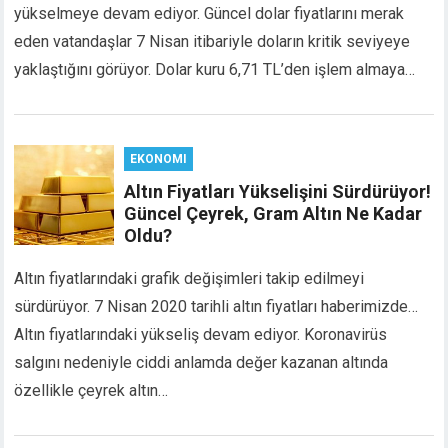
yükselmeye devam ediyor. Güncel dolar fiyatlarını merak
link panel
eden vatandaşlar 7 Nisan itibariyle doların kritik seviyeye
link panel
yaklaştığını görüyor. Dolar kuru 6,71 TL’den işlem almaya…
link panel
link panel
link panel
link panel
EKONOMI
link panel
Altın Fiyatları Yükselişini Sürdürüyor!
link panel
Güncel Çeyrek, Gram Altın Ne Kadar
link panel
Oldu?
link
link panel
Altın fiyatlarındaki grafik değişimleri takip edilmeyi
link panel
sürdürüyor. 7 Nisan 2020 tarihli altın fiyatları haberimizde…
link panel
Altın fiyatlarındaki yükseliş devam ediyor. Koronavirüs
link panel
salgını nedeniyle ciddi anlamda değer kazanan altında
link panel
özellikle çeyrek altın…
link panel
link panel
link panel