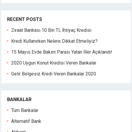
sino
bet
bet
RECENT POSTS
ganbet giriş
Ziraat Bankası 10 Bin TL İhtiyaç Kredisi
ganbet
sino
Kredi Kullanırken Nelere Dikkat Etmeliyiz?
dpashabet
15 Mayıs Evde Bakım Parası Yatan İller Açıklandı!
bet
bet
2020 Uygun Konut Kredisi Veren Bankalar
ganbet
Gelir Belgesiz Kredi Veren Bankalar 2020
link Panel
t
lbet
ark
BANKALAR
kbet
Tüm Bankalar
tbet
olucasino
Alternatif Bank
bet