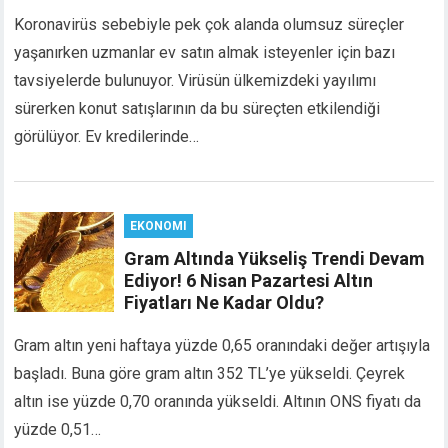
link giriş
Koronavirüs sebebiyle pek çok alanda olumsuz süreçler
bet
yaşanırken uzmanlar ev satın almak isteyenler için bazı
bet
tavsiyelerde bulunuyor. Virüsün ülkemizdeki yayılımı
bet
sürerken konut satışlarının da bu süreçten etkilendiği
bet
görülüyor. Ev kredilerinde…
sino
eme bonusu
eme bonusu
eme bonusu
EKONOMI
eme bonusu
Gram Altında Yükseliş Trendi Devam
 youtube mp3 downloader
Ediyor! 6 Nisan Pazartesi Altın
o
Fiyatları Ne Kadar Oldu?
bet
Gram altın yeni haftaya yüzde 0,65 oranındaki değer artışıyla
bet
başladı. Buna göre gram altın 352 TL’ye yükseldi. Çeyrek
rbetin giris
sino
altın ise yüzde 0,70 oranında yükseldi. Altının ONS fiyatı da
ganbet
yüzde 0,51…