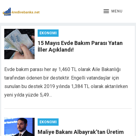
link panel
link panel
MENU
link paketleri
link
EKONOMI
link
link
15 Mayıs Evde Bakım Parası Yatan
link
İller Açıklandı!
link panel
link panel
Evde bakım parası her ay 1,460 TL olarak Aile Bakanlığı
link panel
tarafından ödenen bir destektir. Engelli vatandaşlar için
link panel
sunulan bu destek 2019 yılında 1,384 TL olarak aktarılırken
link panel
link panel
yeni yılda yüzde 5,49…
link panel
link panel
link panel
EKONOMI
link panel
Maliye Bakanı Albayrak’tan Üretim
link panel