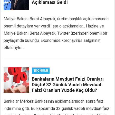
Açıklaması Geldi
link panel
link panel
link panel
Maliye Bakanı Berat Albayrak, üretim başlıklı açıklamasında
link panel
önemli detaylara yer verdi. İşte o açıklamalar… Hazine ve
link satın al
Maliye Bakanı Berat Albayrak, Twitter üzerinden önemli bir
link satın al
paylaşımda bulundu. Ekonomide koronavirüs salgınının
link panel
etkileriyle…
link panel
link panel
link panel
link panel
EKONOMI
link panel
Bankaların Mevduat Faizi Oranları
link panel
Düştü! 32 Günlük Vadeli Mevduat
link panel
Faizi Oranları Yüzde Kaç Oldu?
link panel
link panel
Bankalar Merkez Bankasının açıklamalarından sonra faiz
link panel
indirimine gitti. Bu kapsamda 32 günlük vadeli mevduat faiz
link panel