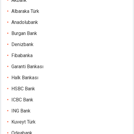
Akbank
bahis
Albaraka Türk
Anadolubank
Burgan Bank
Denizbank
Fibabanka
Garanti Bankası
Halk Bankası
HSBC Bank
ICBC Bank
ING Bank
Kuveyt Türk
Odeabank