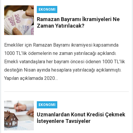
link panel
EKONOMI
link panel
Ramazan Bayramı İkramiyeleri Ne
link panel
Zaman Yatırılacak?
l oku
link satın al
link Panel
Emekliler için Ramazan Bayramı ikramiyesi kapsamında
link Panel
1000 TL’lik ödemelerin ne zaman yatırılacağı açıklandı.
link Panel
Emekli vatandaşlara her bayram öncesi ödenen 1000 TL’lik
link Panel
desteğin Nisan ayında hesaplara yatırılacağı açıklanmıştı.
link Panel
Yapılan açıklamada 2020…
link Panel
link Panel
link Panel
link Panel
EKONOMI
link panel
Uzmanlardan Konut Kredisi Çekmek
rt sakarya
İsteyenlere Tavsiyeler
link panel
link panel