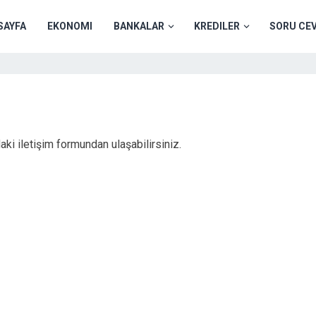
SAYFA
EKONOMI
BANKALAR
KREDILER
SORU CE
aki iletişim formundan ulaşabilirsiniz.