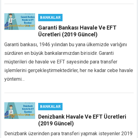
cklink panel
cklink panel
BANKALAR
cklink panel
Garanti Bankası Havale Ve EFT
cklink Panel
Ücretleri (2019 Güncel)
cklink
cklink
Garanti bankası, 1946 yılından bu yana ülkemizde varlığını
cklink
sürdüren en büyük bankalarımızdan birisidir. Garanti
cklink panel
müşterileri de havale ve EFT sayesinde para transfer
cklink panel
işlemlerini gerçekleştirmektedirler, her ne kadar cebe havale
cklink
yöntemi…
cklink
y Hacklink
cklink
cklink
BANKALAR
cklink satın al
Denizbank Havale Ve EFT Ücretleri
cklink panel
(2019 Güncel)
cklink panel
Denizbank üzerinden para transferi yapmak isteyenler 2019
cklink panel