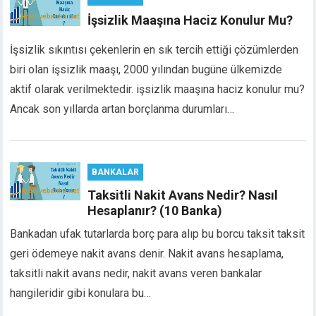
cklink panel
İşsizlik Maaşına Haciz Konulur Mu?
cklink panel
cklink panel
İşsizlik sıkıntısı çekenlerin en sık tercih ettiği çözümlerden
cklink panel
biri olan işsizlik maaşı, 2000 yılından bugüne ülkemizde
cklink panel
aktif olarak verilmektedir. işsizlik maaşına haciz konulur mu?
cklink panel
Ancak son yıllarda artan borçlanma durumları…
cklink panel
cklink panel
luminati
cklink
BANKALAR
cklink Panel
Taksitli Nakit Avans Nedir? Nasıl
cklink
Hesaplanır? (10 Banka)
cklink panel
Bankadan ufak tutarlarda borç para alıp bu borcu taksit taksit
cklink Panel
geri ödemeye nakit avans denir. Nakit avans hesaplama,
cklink Panel
taksitli nakit avans nedir, nakit avans veren bankalar
cklink Panel
hangileridir gibi konulara bu…
sal Oku
cklink