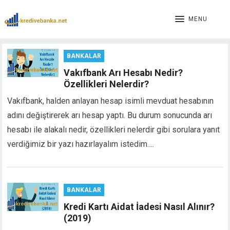
cklink panel
cklink panel
MENU
cklink paketleri
cklink
BANKALAR
cklink
cklink
Vakıfbank Arı Hesabı Nedir?
cklink
Özellikleri Nelerdir?
cklink panel
Vakıfbank, halden anlayan hesap isimli mevduat hesabının
cklink panel
adını değiştirerek arı hesap yaptı. Bu durum sonucunda arı
cklink panel
hesabı ile alakalı nedir, özellikleri nelerdir gibi sorulara yanıt
cklink panel
verdiğimiz bir yazı hazırlayalım istedim….
cklink panel
cklink panel
cklink panel
cklink panel
BANKALAR
cklink panel
Kredi Kartı Aidat İadesi Nasıl Alınır?
cklink panel
(2019)
cklink panel