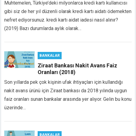
Muhtemelen, Türkiye’deki milyonlarca kredi kartı kullanıcısı
cklink panel
gibi siz de her yıl düzenli olarak kredi kartı aidatı ödemekten
cklink panel
cklink panel
nefret ediyorsunuz. kredi kartı aidat iadesi nasıl alınır?
cklink panel
(2019) Bazı durumlarda aylık olarak…
cklink satın al
cklink satın al
cklink panel
BANKALAR
cklink panel
cklink panel
Ziraat Bankası Nakit Avans Faiz
Oranları (2018)
cklink panel
cklink panel
Son yıllarda pek çok kişinin ufak ihtiyaçları için kullandığı
cklink panel
nakit avans ürünü için Ziraat bankası da 2018 yılında uygun
cklink panel
faiz oranları sunan bankalar arasında yer alıyor. Gelin bu konu
cklink panel
üzerinde…
cklink panel
cklink panel
cklink panel
cklink panel
BANKALAR