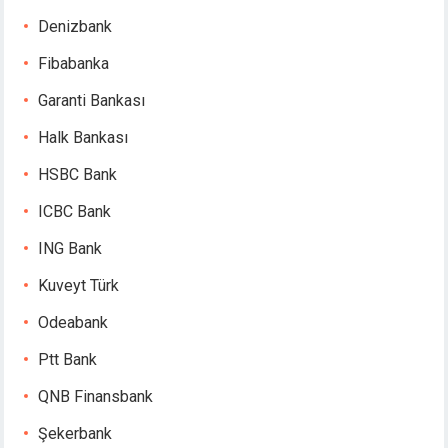
casino
Denizbank
obet giriş
jobet
Fibabanka
liganbet giriş
Garanti Bankası
liganbet
casino
Halk Bankası
andpashabet
HSBC Bank
jobet
jobet
ICBC Bank
liganbet
ING Bank
cklink Panel
bet
Kuveyt Türk
tnano
Odeabank
toffice
et
Ptt Bank
ettr
QNB Finansbank
Şekerbank