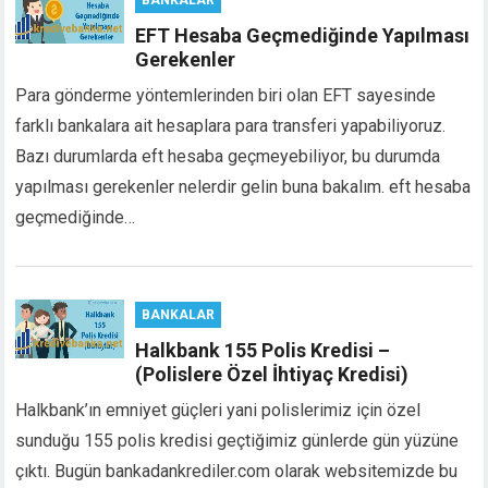
cklink panel
EFT Hesaba Geçmediğinde Yapılması
cklink panel
Gerekenler
cklink panel
Para gönderme yöntemlerinden biri olan EFT sayesinde
sal oku
farklı bankalara ait hesaplara para transferi yapabiliyoruz.
cklink satın al
Bazı durumlarda eft hesaba geçmeyebiliyor, bu durumda
cklink Panel
yapılması gerekenler nelerdir gelin buna bakalım. eft hesaba
cklink Panel
cklink Panel
geçmediğinde…
cklink Panel
cklink Panel
cklink Panel
BANKALAR
cklink Panel
Halkbank 155 Polis Kredisi –
cklink Panel
(Polislere Özel İhtiyaç Kredisi)
cklink Panel
cklink panel
Halkbank’ın emniyet güçleri yani polislerimiz için özel
cort sakarya
sunduğu 155 polis kredisi geçtiğimiz günlerde gün yüzüne
cklink panel
çıktı. Bugün bankadankrediler.com olarak websitemizde bu
cklink panel