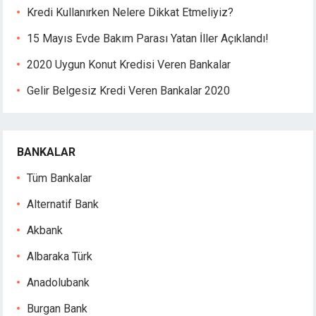
cking Forum
Kredi Kullanırken Nelere Dikkat Etmeliyiz?
brıs escort
obet giriş
15 Mayıs Evde Bakım Parası Yatan İller Açıklandı!
casino giriş
2020 Uygun Konut Kredisi Veren Bankalar
panca escort
obet giriş
Gelir Belgesiz Kredi Veren Bankalar 2020
rsbahis
liganbet
obet giriş
BANKALAR
pobet giriş
liganbet giriş
Tüm Bankalar
xbet
Alternatif Bank
pobet
Akbank
xbet güncel giriş
xbet
Albaraka Türk
xbet
Anadolubank
jobet
rsbahis giriş
Burgan Bank