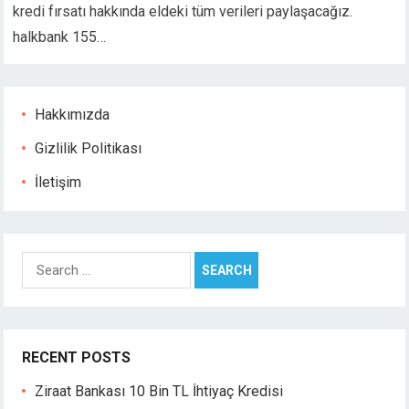
kredi fırsatı hakkında eldeki tüm verileri paylaşacağız.
cklink giriş
halkbank 155…
jobet
jobet
jobet
jobet
Hakkımızda
casino
Gizlilik Politikası
neme bonusu
İletişim
neme bonusu
neme bonusu
neme bonusu
ee youtube mp3 downloader
Search
rno
for:
tebet
libet
perbetin giris
RECENT POSTS
casino
liganbet
Ziraat Bankası 10 Bin TL İhtiyaç Kredisi