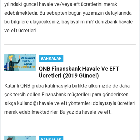
yılındaki güncel havale ve/veya eft ücretlerini merak
cklink panel
edebilmektedir. Bu sebepten bugün yazımızın detaylarında
cklink panel
bu bilgilere ulaşacaksınız, başlayalım mı? denizbank havale
cklink panel
cklink panel
ve eft ücretleri…
cklink panel
cklink panel
cklink panel
BANKALAR
cklink panel
QNB Finansbank Havale Ve EFT
cklink panel
Ücretleri (2019 Güncel)
cklink
cklink panel
Katar’lı QNB gruba katılmasıyla birlikte ülkemizde de daha
cklink panel
çok tercih edilen Finansbank müşterileri para gönderirken
cklink panel
sıkça kullandığı havale ve eft yöntemleri dolayısıyla ücretleri
cklink panel
merak edebilmektedirler. Bu yazıda havale ve eft…
cklink panel
cklink panel
cklink panel
cklink panel
BANKALAR