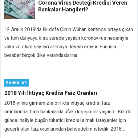
Corona Virüs Desteği Kredisi Veren
acklink panel
Bankalar Hangileri?
acklink panel
acklink panel
12 Aralık 2019’da ilk defa Çin’in Wuhan kentinde ortaya çıkan
asal oku
acklink satın al
ve tüm dünyaya kısa sürede yayılan koronavirüs nedeniyle
acklink Panel
vaka ve ölüm sayıları artmaya devam ediyor. Bununla
acklink Panel
beraber birçok ülke vatandaşlarına…
acklink Panel
acklink Panel
acklink Panel
BANKALAR
acklink Panel
acklink Panel
2018 Yılı İhtiyaç Kredisi Faiz Oranları
acklink Panel
2018 yılına girmemizle birlikte ihtiyaç kredisi faiz
acklink Panel
oranlarında, bazı bankalarda ufak değişimler yaşandı. Biz de
acklink panel
güncel haliyle bugün tüketici kredisi almak isteyenler için
scort sakarya
geçerli olan faiz oranlarından bahsedelim istedik. 2018…
acklink panel
acklink panel