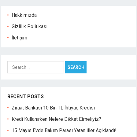
dcasino
asibom
Hakkımızda
acking Forum
ıbrıs escort
Gizlilik Politikası
etpark giriş
İletişim
dcasino giriş
apanca escort
ojobet giriş
arsbahis
Search
oliganbet
for:
oliganbet
ipobet giriş
oliganbet giriş
RECENT POSTS
ixbet
ipobet
Ziraat Bankası 10 Bin TL İhtiyaç Kredisi
ixbet güncel giriş
Kredi Kullanırken Nelere Dikkat Etmeliyiz?
ixbet
ixbet
15 Mayıs Evde Bakım Parası Yatan İller Açıklandı!