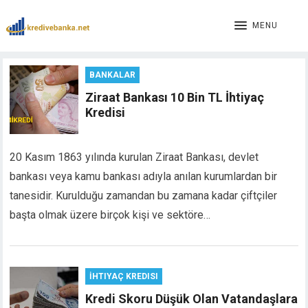
acklink panel
acklink panel
MENU
acklink paketleri
acklink
BANKALAR
acklink
acklink
Ziraat Bankası 10 Bin TL İhtiyaç
acklink
Kredisi
acklink panel
acklink panel
20 Kasım 1863 yılında kurulan Ziraat Bankası, devlet
acklink panel
bankası veya kamu bankası adıyla anılan kurumlardan bir
acklink panel
tanesidir. Kurulduğu zamandan bu zamana kadar çiftçiler
acklink panel
acklink panel
başta olmak üzere birçok kişi ve sektöre…
acklink panel
acklink panel
acklink panel
İHTIYAÇ KREDISI
acklink panel
Kredi Skoru Düşük Olan Vatandaşlara
acklink panel