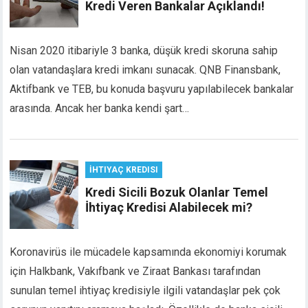
Kredi Veren Bankalar Açıklandı!
acklink panel
acklink panel
acklink panel
Nisan 2020 itibariyle 3 banka, düşük kredi skoruna sahip
acklink panel
olan vatandaşlara kredi imkanı sunacak. QNB Finansbank,
acklink satın al
Aktifbank ve TEB, bu konuda başvuru yapılabilecek bankalar
acklink satın al
arasında. Ancak her banka kendi şart…
acklink panel
acklink panel
acklink panel
acklink panel
İHTIYAÇ KREDISI
acklink panel
Kredi Sicili Bozuk Olanlar Temel
acklink panel
İhtiyaç Kredisi Alabilecek mi?
acklink panel
acklink panel
acklink panel
Koronavirüs ile mücadele kapsamında ekonomiyi korumak
acklink panel
için Halkbank, Vakıfbank ve Ziraat Bankası tarafından
acklink panel
sunulan temel ihtiyaç kredisiyle ilgili vatandaşlar pek çok
acklink panel