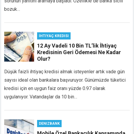
sorunun yanıtını aramaya başladı. Özellikle de banka sicili
acklink panel
bozuk…
acklink panel
acklink panel
acklink panel
acklink panel
İHTIYAÇ KREDISI
acklink panel
12 Ay Vadeli 10 Bin TL’lik İhtiyaç
acklink panel
Kredisinin Geri Ödemesi Ne Kadar
acklink panel
Olur?
lluminati
Düşük faizli ihtiyaç kredisi almak isteyenler artık vade gün
acklink
acklink Panel
sayısı ideal olan bankalara başvuruyor. Günümüzde tüketici
acklink
kredisi için en uygun faiz oranı yüzde 0.97 olarak
acklink panel
uygulanıyor. Vatandaşlar da 10 bin…
acklink Panel
acklink Panel
acklink Panel
DENIZBANK
asal Oku
acklink
Mobile Özel Bankacılık Kapsamında