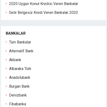
ojobet
2020 Uygun Konut Kredisi Veren Bankalar
oliganbet giriş
Gelir Belgesiz Kredi Veren Bankalar 2020
dcasino
izipal
etpark
ojobet giriş
BANKALAR
oliganbet
Tüm Bankalar
dcasino
randpashabet
Alternatif Bank
oliganbet giriş
Akbank
ojobet
oliganbet
Albaraka Türk
acklink Panel
Anadolubank
xbet
Burgan Bank
Denizbank
Fibabanka