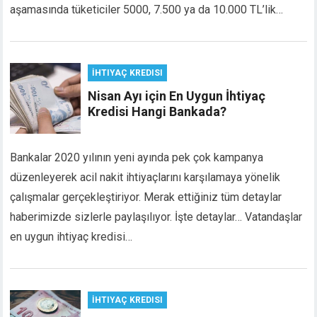
aşamasında tüketiciler 5000, 7.500 ya da 10.000 TL’lik…
acklink panel
acklink panel
acklink panel
acklink panel
İHTIYAÇ KREDISI
acklink panel
Nisan Ayı için En Uygun İhtiyaç
acklink panel
Kredisi Hangi Bankada?
acklink panel
acklink panel
acklink panel
Bankalar 2020 yılının yeni ayında pek çok kampanya
acklink
düzenleyerek acil nakit ihtiyaçlarını karşılamaya yönelik
acklink panel
çalışmalar gerçekleştiriyor. Merak ettiğiniz tüm detaylar
acklink panel
haberimizde sizlerle paylaşılıyor. İşte detaylar… Vatandaşlar
acklink panel
en uygun ihtiyaç kredisi…
acklink panel
acklink panel
acklink panel
acklink panel
İHTIYAÇ KREDISI
acklink panel