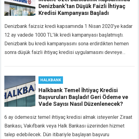
acklink panel
Denizbank’tan Düşük Faizli İhtiyaç
Kredisi Kampanyası Başladı
acklink panel
acklink panel
Denizbank faizsiz kredi kapsamında 1 Nisan 2020’ye kadar
acklink Panel
12 ay vadede 1000 TL’lik kredi kampanyası başlatmıştı.
acklink
Denizbank bu kredi kampanyasını sona erdirdikten hemen
acklink
acklink
sonra düşük faizli ihtiyaç kredisi uygulamasını devreye…
acklink panel
acklink panel
acklink
HALKBANK
acklink
Halkbank Temel İhtiyaç Kredisi
uy Hacklink
Başvuruları Başladı! Geri Ödeme ve
acklink
Vade Sayısı Nasıl Düzenlenecek?
acklink
acklink satın al
6 ay ödemesiz temel ihtiyaç kredisi almak isteyenler Ziraat
acklink panel
Bankası, Vakıfbank veya Halk Bankası üzerinden hizmet
acklink panel
talep edebilecek. Dün itibariyle başlayan başvuru
acklink panel