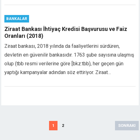
acklink giriş
ojobet
BANKALAR
ojobet
Ziraat Bankası İhtiyaç Kredisi Başvurusu ve Faiz
ojobet
Oranları (2018)
ojobet
Ziraat bankası, 2018 yılında da faaliyetlerini sürdüren,
dcasino
erabet
devletin en güvenilir bankasıdır. 1763 şube sayısına ulaşmış
asibom giriş
olup (tbb resmi verilerine göre [bkz:tbb), her geçen gün
eneme bonusu
yaptığı kampanyalar adından söz ettiriyor. Ziraat…
eneme bonusu
eneme bonusu
eneme bonusu
ree youtube mp3 downloader
orno
asacasino
Posts
ulibet
1
2
SONRAKI
pagination
uperbetin giris