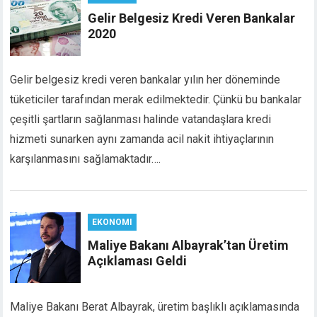
link panel
Gelir Belgesiz Kredi Veren Bankalar
link panel
2020
link panel
link Panel
Gelir belgesiz kredi veren bankalar yılın her döneminde
link
tüketiciler tarafından merak edilmektedir. Çünkü bu bankalar
link
link
çeşitli şartların sağlanması halinde vatandaşlara kredi
link panel
hizmeti sunarken aynı zamanda acil nakit ihtiyaçlarının
link panel
karşılanmasını sağlamaktadır….
link
link
Hacklink
EKONOMI
link
link
Maliye Bakanı Albayrak’tan Üretim
Açıklaması Geldi
link satın al
link panel
link panel
Maliye Bakanı Berat Albayrak, üretim başlıklı açıklamasında
link panel