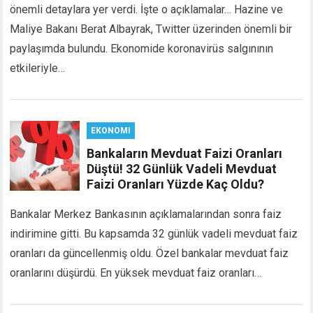
önemli detaylara yer verdi. İşte o açıklamalar… Hazine ve
link panel
Maliye Bakanı Berat Albayrak, Twitter üzerinden önemli bir
link panel
paylaşımda bulundu. Ekonomide koronavirüs salgınının
link panel
link panel
etkileriyle…
link panel
link panel
link panel
EKONOMI
link panel
Bankaların Mevduat Faizi Oranları
link panel
Düştü! 32 Günlük Vadeli Mevduat
link
Faizi Oranları Yüzde Kaç Oldu?
link panel
link panel
Bankalar Merkez Bankasının açıklamalarından sonra faiz
link panel
indirimine gitti. Bu kapsamda 32 günlük vadeli mevduat faiz
link panel
oranları da güncellenmiş oldu. Özel bankalar mevduat faiz
link panel
oranlarını düşürdü. En yüksek mevduat faiz oranları…
link panel
link panel
link panel