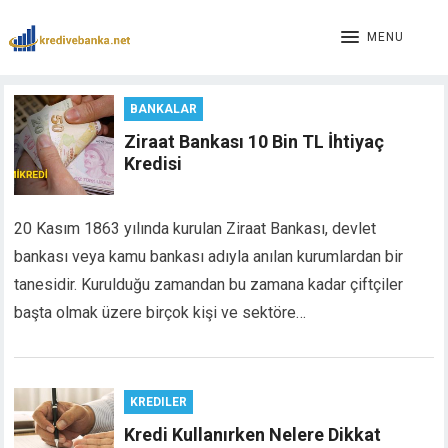
link panel
link panel
MENU
link paketleri
link
BANKALAR
link
link
Ziraat Bankası 10 Bin TL İhtiyaç
link
Kredisi
link panel
link panel
20 Kasım 1863 yılında kurulan Ziraat Bankası, devlet
link panel
bankası veya kamu bankası adıyla anılan kurumlardan bir
link panel
tanesidir. Kurulduğu zamandan bu zamana kadar çiftçiler
link panel
link panel
başta olmak üzere birçok kişi ve sektöre…
link panel
link panel
link panel
KREDILER
link panel
Kredi Kullanırken Nelere Dikkat
link panel