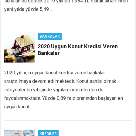
sunulan bu destek 2019 yılında 1,384 TL olarak aktarılırken
link panel
yeni yılda yüzde 5,49…
link panel
link panel
link panel
link panel
BANKALAR
link panel
2020 Uygun Konut Kredisi Veren
link panel
Bankalar
link panel
inati
2020 yılı için uygun konut kredisi veren bankalar
link
link Panel
araştırılmaya devam edilmektedir. Konut sahibi olmak
link
isteyenler bu yıl içinde yapılan indirimlerden de
link panel
faydalanmaktadır. Yüzde 0,89 faiz oranından başlayan en
link Panel
uygun konut…
link Panel
link Panel
al Oku
link
KREDILER