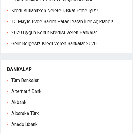
ganbet
sino
Kredi Kullanırken Nelere Dikkat Etmeliyiz?
ndpashabet
15 Mayıs Evde Bakım Parası Yatan İller Açıklandı!
bet
bet
2020 Uygun Konut Kredisi Veren Bankalar
ganbet
Gelir Belgesiz Kredi Veren Bankalar 2020
link Panel
et
ibom
mavi
BANKALAR
pin
Tüm Bankalar
win
Alternatif Bank
Akbank
Albaraka Türk
Anadolubank