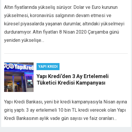
link giriş
Altın fiyatlarında yükseliş sürüyor. Dolar ve Euro kurunun
bet
yükselmesi, koronavirüs salgınının devam etmesi ve
bet
küresel piyasalarda yaşanan durumlar, altındaki yükselmeyi
bet
durduramıyor. Altın fiyatları 8 Nisan 2020 Çarşamba günü
bet
yeniden yükselişe…
sino
 youtube mp3 downloader
no
bet
YAPI KREDI
ganbet
Yapı Kredi’den 3 Ay Ertelemeli
rbetin giris
Tüketici Kredisi Kampanyası
sino
ganbet
Yapı Kredi Bankası, yeni bir kredi kampanyasıyla Nisan ayına
king Forum
giriş yaptı. 3 ay ertelemeli 10 bin TL kredi verecek olan Yapı
ıs escort
et giriş
Kredi Bankasının aylık vade gün sayısı ve faiz oranları…
sino giriş