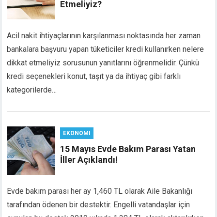
Etmeliyiz?
link panel
link panel
link panel
Acil nakit ihtiyaçlarının karşılanması noktasında her zaman
link panel
bankalara başvuru yapan tüketiciler kredi kullanırken nelere
link satın al
dikkat etmeliyiz sorusunun yanıtlarını öğrenmelidir. Çünkü
link satın al
kredi seçenekleri konut, taşıt ya da ihtiyaç gibi farklı
link panel
kategorilerde…
link panel
link panel
link panel
link panel
EKONOMI
link panel
15 Mayıs Evde Bakım Parası Yatan
link panel
İller Açıklandı!
link panel
link panel
link panel
Evde bakım parası her ay 1,460 TL olarak Aile Bakanlığı
link panel
tarafından ödenen bir destektir. Engelli vatandaşlar için
link panel