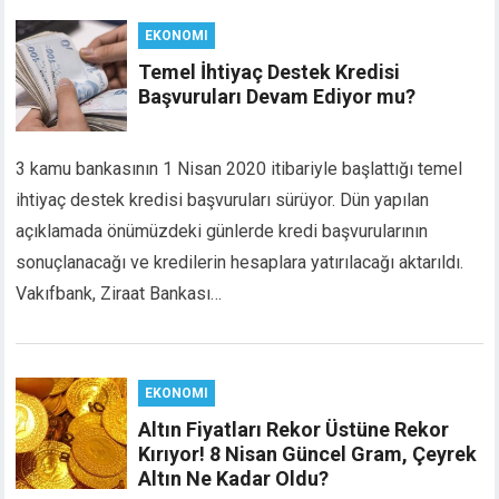
link panel
EKONOMI
link panel
Temel İhtiyaç Destek Kredisi
link panel
Başvuruları Devam Ediyor mu?
al oku
link satın al
link Panel
3 kamu bankasının 1 Nisan 2020 itibariyle başlattığı temel
link Panel
ihtiyaç destek kredisi başvuruları sürüyor. Dün yapılan
link Panel
açıklamada önümüzdeki günlerde kredi başvurularının
link Panel
sonuçlanacağı ve kredilerin hesaplara yatırılacağı aktarıldı.
link Panel
Vakıfbank, Ziraat Bankası…
link Panel
link Panel
link Panel
link Panel
EKONOMI
link panel
Altın Fiyatları Rekor Üstüne Rekor
rt sakarya
Kırıyor! 8 Nisan Güncel Gram, Çeyrek
link panel
Altın Ne Kadar Oldu?
link panel