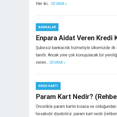
Her iki…
DEVAMI »
el
el
el
el
BANKALAR
Enpara Aidat Veren Kredi K
Şubesiz bankacılık hizmetiyle ülkemizde ilk 
el
tanıttı. Ancak yine çok konuşulacak bir yeniliğ
el
veren…
DEVAMI »
KREDI KARTI
Param Kart Nedir? (Rehbe
n al
el
Öncelikle param kartın kısaca ne olduğundan
el
hesabıdır diyebiliriz. param kart nedir (rehbe
el