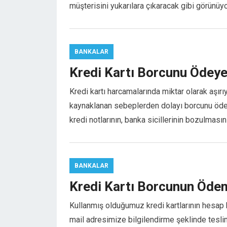
müşterisini yukarılara çıkaracak gibi görünüy
el
el
el
el
BANKALAR
el
Kredi Kartı Borcunu Ödeye
el
el
Kredi kartı harcamalarında miktar olarak aşı
el
kaynaklanan sebeplerden dolayı borcunu öde
kredi notlarının, banka sicillerinin bozulmas
el
el
BANKALAR
el
Kredi Kartı Borcunun Ödem
el
el
Kullanmış olduğumuz kredi kartlarının hesap ke
mail adresimize bilgilendirme şeklinde tesli