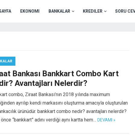
SAYFA
EKONOMI
BANKALAR
KREDILER
SORU CE
KALAR
raat Bankası Bankkart Combo Kart
ir? Avantajları Nelerdir?
kart combo, Ziraat Bankası’nın 2018 yılında maximum
liğinden ayrılıp kendi markasını oluşturma amacıyla oluşturulan
ankacılık ürünüdür. bankkart combo nedir? avantajları nelerdir?
önce “bankkart” adını verdiği aynı kartta hem…
DEVAMI »