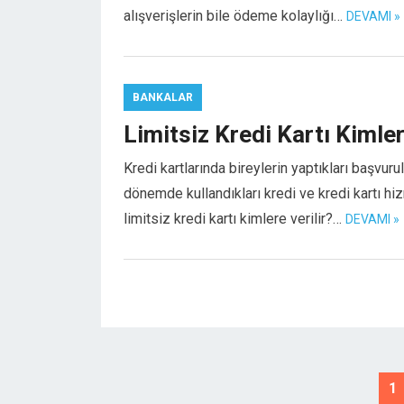
alışverişlerin bile ödeme kolaylığı…
DEVAMI »
el
el
el
BANKALAR
n al
Limitsiz Kredi Kartı Kimlere
el
el
Kredi kartlarında bireylerin yaptıkları başvuru
el
dönemde kullandıkları kredi ve kredi kartı hiz
el
limitsiz kredi kartı kimlere verilir?…
DEVAMI »
el
el
el
el
el
el
ya
el
Posts
1
el