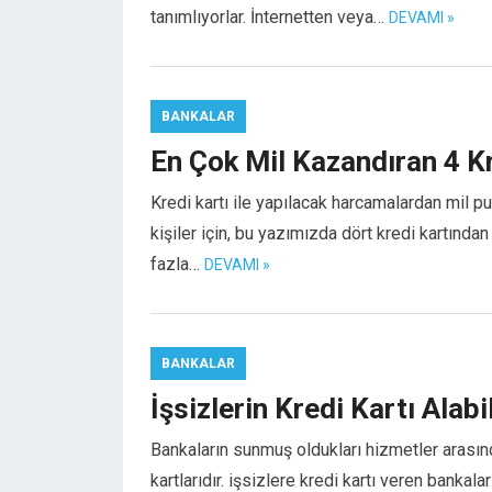
tanımlıyorlar. İnternetten veya…
DEVAMI »
el
el
el
el
BANKALAR
el
En Çok Mil Kazandıran 4 Kr
el
el
Kredi kartı ile yapılacak harcamalardan mil 
el
kişiler için, bu yazımızda dört kredi kartınd
el
fazla…
DEVAMI »
el
el
el
BANKALAR
el
İşsizlerin Kredi Kartı Alab
el
el
Bankaların sunmuş oldukları hizmetler arasınd
el
kartlarıdır. işsizlere kredi kartı veren bankal
el