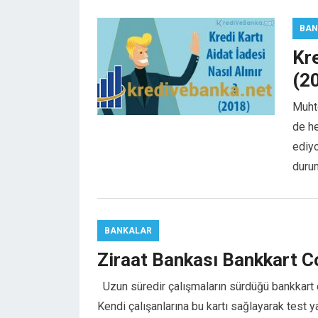
el
el
BAN
el
Kre
el
(2
n al
n al
Muhte
el
de he
el
ediyo
el
duru
el
el
el
el
BANKALAR
el
Ziraat Bankası Bankkart C
el
el
Uzun süredir çalışmaların sürdüğü bankkart 
el
Kendi çalışanlarına bu kartı sağlayarak test y
el