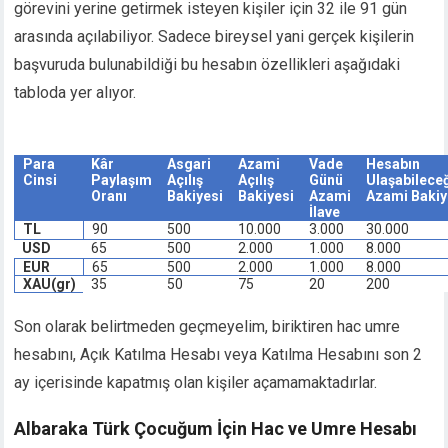
görevini yerine getirmek isteyen kişiler için 32 ile 91 gün
cklink panel
arasında açılabiliyor. Sadece bireysel yani gerçek kişilerin
cklink panel
başvuruda bulunabildiği bu hesabın özellikleri aşağıdaki
cklink panel
cklink panel
tabloda yer alıyor.
cklink panel
cklink panel
Para
Kâr
Asgari
Azami
Vade
Hesabın
cklink panel
Cinsi
Paylaşım
Açılış
Açılış
Günü
Ulaşabileceğ
cklink panel
Oranı
Bakiyesi
Bakiyesi
Azami
Azami Bakiy
İlave
uminati
TL
90
500
10.000
3.000
30.000
cklink
USD
65
500
2.000
1.000
8.000
cklink Panel
EUR
65
500
2.000
1.000
8.000
XAU(gr)
35
50
75
20
200
cklink
cklink panel
Son olarak belirtmeden geçmeyelim, biriktiren hac umre
cklink Panel
hesabını, Açık Katılma Hesabı veya Katılma Hesabını son 2
cklink Panel
ay içerisinde kapatmış olan kişiler açamamaktadırlar.
cklink Panel
sal Oku
Albaraka Türk Çocuğum İçin Hac ve Umre Hesabı
cklink