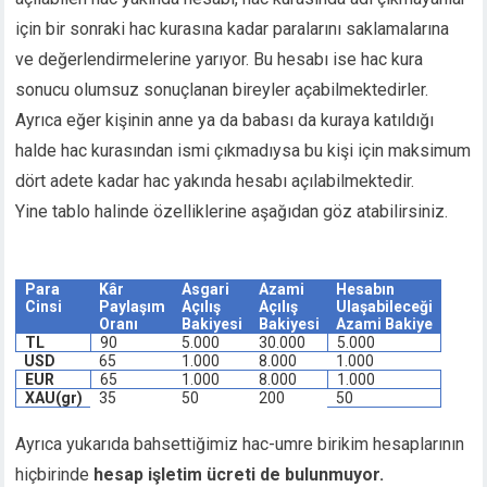
cklink panel
için bir sonraki hac kurasına kadar paralarını saklamalarına
cklink panel
ve değerlendirmelerine yarıyor. Bu hesabı ise hac kura
cklink panel
sonucu olumsuz sonuçlanan bireyler açabilmektedirler.
cklink panel
Ayrıca eğer kişinin anne ya da babası da kuraya katıldığı
cklink panel
halde hac kurasından ismi çıkmadıysa bu kişi için maksimum
cklink panel
dört adete kadar hac yakında hesabı açılabilmektedir.
cklink panel
Yine tablo halinde özelliklerine aşağıdan göz atabilirsiniz.
cklink panel
cklink panel
cklink
Para
Kâr
Asgari
Azami
Hesabın
cklink panel
Cinsi
Paylaşım
Açılış
Açılış
Ulaşabileceği
cklink panel
Oranı
Bakiyesi
Bakiyesi
Azami Bakiye
TL
90
5.000
30.000
5.000
cklink panel
USD
65
1.000
8.000
1.000
cklink panel
EUR
65
1.000
8.000
1.000
XAU(gr)
35
50
200
50
cklink panel
cklink panel
Ayrıca yukarıda bahsettiğimiz hac-umre birikim hesaplarının
cklink panel
hiçbirinde
hesap işletim ücreti de bulunmuyor.
cklink panel