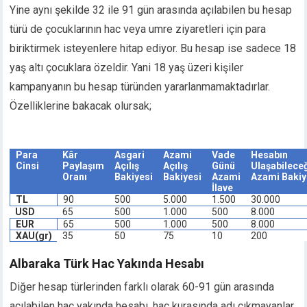
Yine aynı şekilde 32 ile 91 gün arasında açılabilen bu hesap
cklink panel
türü de çocuklarının hac veya umre ziyaretleri için para
cklink panel
cklink panel
biriktirmek isteyenlere hitap ediyor. Bu hesap ise sadece 18
cklink Panel
yaş altı çocuklara özeldir. Yani 18 yaş üzeri kişiler
cklink
kampanyanın bu hesap türünden yararlanmamaktadırlar.
cklink
Özelliklerine bakacak olursak;
cklink
cklink panel
cklink panel
Para
Kâr
Asgari
Azami
Vade
Hesabın
cklink
Cinsi
Paylaşım
Açılış
Açılış
Günü
Ulaşabileceğ
Oranı
Bakiyesi
Bakiyesi
Azami
Azami Bakiy
cklink
İlave
TL
90
500
5.000
1.500
30.000
y Hacklink
USD
65
500
1.000
500
8.000
cklink
EUR
65
500
1.000
500
8.000
cklink
XAU(gr)
35
50
75
10
200
klink satın al
Albaraka Türk Hac Yakında Hesabı
cklink panel
cklink panel
Diğer hesap türlerinden farklı olarak 60-91 gün arasında
cklink panel
açılabilen hac yakında hesabı, hac kurasında adı çıkmayanlar