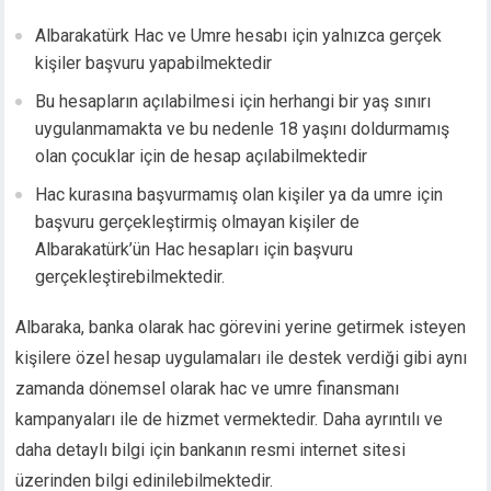
cking Forum
brıs escort
Albarakatürk Hac ve Umre hesabı için yalnızca gerçek
obet giriş
kişiler başvuru yapabilmektedir
casino giriş
Bu hesapların açılabilmesi için herhangi bir yaş sınırı
panca escort
uygulanmamakta ve bu nedenle 18 yaşını doldurmamış
obet giriş
olan çocuklar için de hesap açılabilmektedir
rsbahis
liganbet
Hac kurasına başvurmamış olan kişiler ya da umre için
obet giriş
başvuru gerçekleştirmiş olmayan kişiler de
obet giriş
Albarakatürk’ün Hac hesapları için başvuru
liganbet giriş
gerçekleştirebilmektedir.
xbet
Albaraka, banka olarak hac görevini yerine getirmek isteyen
pobet
bet güncel giriş
kişilere özel hesap uygulamaları ile destek verdiği gibi aynı
xbet
zamanda dönemsel olarak hac ve umre finansmanı
xbet
kampanyaları ile de hizmet vermektedir. Daha ayrıntılı ve
jobet
daha detaylı bilgi için bankanın resmi internet sitesi
rsbahis giriş
üzerinden bilgi edinilebilmektedir.