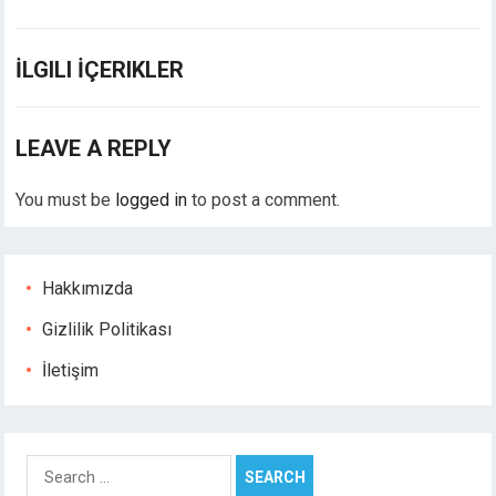
casino
obet giriş
jobet
İLGILI İÇERIKLER
liganbet giriş
liganbet
casino
LEAVE A REPLY
andpashabet
jobet
You must be
logged in
to post a comment.
jobet
liganbet
cklink Panel
Hakkımızda
bet
Gizlilik Politikası
rsbahis
bilbet
İletişim
tpark
tikbet
ritbet
Search
adolucasino
for: