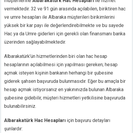
müşterilerine
Albarakatürk Hac Hesapları
ile hizmet
klink giriş
vermektedir. 32 ve 91 gün arasında açılabilen, biriktiren hac
jobet
ve umre hesapları ile Albaraka müşterileri birikimlerini
jobet
yüksek bir kar payı ile değerlendirebilmekte ve bu sayede
jobet
Hac ya da Umre giderleri için gerekli olan finansmanı banka
jobet
üzerinden sağlayabilmektedir.
casino
neme bonusu
Albarakatürk’ün hizmetlerinden biri olan hac hesap
neme bonusu
hesaplarının açılabilmesi için yapılması gereken; hesap
neme bonusu
açmak isteyen kişinin bankanın herhangi bir şubesine
neme bonusu
giderek şahsen başvuruda bulunmasıdır. Eğer bu amaçla bir
ee youtube mp3 downloader
rno
hesap açmak istiyorsanız en yakınınızda bulunan Albaraka
tebet
şubesine gidebilir, müşteri hizmetleri yetkilisine başvuruda
libet
bulunabilirsiniz.
perbetin giris
casino
Albarakatürk Hac Hesapları
için başvuru detayları
liganbet
şunlardır: