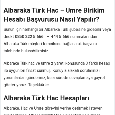
cklink panel
Albaraka Türk Hac – Umre Birikim
cklink panel
Hesabı Başvurusu Nasıl Yapılır?
cklink panel
sal oku
Bunun için herhangi bir Albaraka Türk şubesine gidebilir veya
klink satın al
direkt
0850 222 5 666 – 444 5 666
numaralarından
cklink Panel
Albaraka Türk müşteri temcilsine bağlanarak başvuru
cklink Panel
cklink Panel
talebinde bulunabilirsiniz.
cklink Panel
Albaraka Türk hac ve umre ziyareti konusunda 3 farklı hesap
cklink Panel
cklink Panel
ile uygun bir fırsat sunmuş. Konuyla alakalı sorularınızı
cklink Panel
yorumlardan gönderiniz, kısa sürede cevaplamaya gayret
cklink Panel
gösteriyoruz. Teşekkürler.
cklink Panel
cklink panel
Albaraka Türk Hac Hesapları
cort sakarya
Albaraka, Hac ve Umre görevini yerine getirmek isteyen
cklink panel
cklink panel