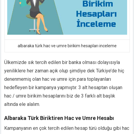
cklink panel
cklink panel
cklink panel
cklink panel
klink satın al
klink satın al
albaraka türk hac ve umre birikim hesapları inceleme
cklink panel
cklink panel
Ülkemizde sık tercih edilen bir banka olması dolayısıyla
cklink panel
yeniliklere her zaman açık olup şimdiye dek Türkiye’de hiç
cklink panel
cklink panel
denenmemiş olan hac ve umre için para toplayanları
cklink panel
hedefleyen bir kampanya yapmıştır. 3 alt hesaptan oluşan
cklink panel
hac / umre birikim hesaplarını biz de 3 farklı alt başlık
cklink panel
altında ele alalım.
cklink panel
cklink panel
Albaraka Türk Biriktiren Hac ve Umre Hesabı
cklink panel
Kampanyanın en çok tercih edilen hesap türü olduğu gibi hac
cklink panel