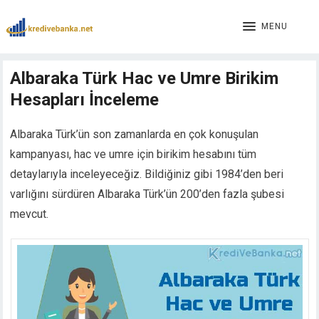
cklink panel
cklink panel
MENU
cklink paketleri
cklink
Albaraka Türk Hac ve Umre Birikim
cklink
Hesapları İnceleme
cklink
cklink
cklink panel
Albaraka Türk’ün son zamanlarda en çok konuşulan
cklink panel
kampanyası, hac ve umre için birikim hesabını tüm
cklink panel
detaylarıyla inceleyeceğiz. Bildiğiniz gibi 1984’den beri
cklink panel
varlığını sürdüren Albaraka Türk’ün 200’den fazla şubesi
cklink panel
mevcut.
cklink panel
cklink panel
cklink panel
cklink panel
cklink panel
cklink panel