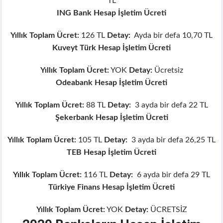
TL
ink panel
ING Bank Hesap İşletim Ücreti
ink panel
ink panel
Yıllık Toplam Ücret:
126 TL
Detay:
Ayda bir defa 10,70 TL
ink panel
Kuveyt Türk Hesap İşletim Ücreti
ink panel
Yıllık Toplam Ücret:
YOK
Detay:
Ücretsiz
ink panel
Odeabank Hesap İşletim Ücreti
ink panel
ink panel
Yıllık Toplam Ücret:
88 TL
Detay:
3 ayda bir defa 22 TL
ink panel
Şekerbank Hesap İşletim Ücreti
ink
ink panel
Yıllık Toplam Ücret:
105 TL
Detay:
3 ayda bir defa 26,25 TL
ink panel
TEB Hesap İşletim Ücreti
ink panel
ink panel
Yıllık Toplam Ücret:
116 TL
Detay:
6 ayda bir defa 29 TL
ink panel
Türkiye Finans Hesap İşletim Ücreti
ink panel
ink panel
Yıllık Toplam Ücret:
YOK
Detay:
ÜCRETSİZ
ink panel