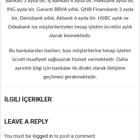
ino
Bankası 3 ayda bir, İş Bankası 6 ayda bir, Halkbank ayda bir,
bom
ING ayda bir, Garanti BBVA yıllık, QNB Finansbank 3 ayda
ng Forum
bir, Denizbank yıllık, Akbank 6 ayda bir, HSBC aylık ve
 escort
Odeabank ise müşterilerinden hesap işletim ücretini aylık
k giriş
olarak kesmektedir.
no giriş
ca escort
Bu bankalardan bazıları, bazı müşterilerine hesap işletim
t giriş
ücreti muafiyeti sağlayarak hizmet vermektedir. Daha
ahis
ayrıntılı bilgi için bankalar ile direkt olarak iletişime
anbet
geçilmesi gerekmektedir.
anbet
t giriş
nbet giriş
İLGILI İÇERIKLER
et
 güncel giriş
LEAVE A REPLY
You must be
logged in
to post a comment.