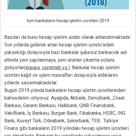
ink panel
ink panel
ink panel
tüm bankaların hesap işletim ücretleri 2019
ink panel
nk satın al
Bazıları da bunu hesap işletim aidatı olarak adlandırmaktadır.
nk satın al
Son yıllarda giderek artan hesap işletim ücreti/aidatı
ink panel
yüksekliği dolayısıyla bazı bankalar şubesiz bankacılık adı
ink panel
altında yeni yapılanmaya, yeni ürünler çıkarma yoluna
ink panel
gidiyorlar
(enpara, cepteteb vs.)
. Bankalar hesap işletim
ink panel
ücretini kağıt ve işlem masrafları dolayısıyla aldıklarını
ink panel
yıllardır savunmaktadırlar.
ink panel
Bugün 2019 yılında bankaların hesap işletim ücretlerinden
ink panel
bahsedelim istiyoruz. Aşağıda, Akbank, Denizbank, Ziraat
ink panel
Bankası, Garanti Bankası, Halkbank, QNB Finansbank,
ink panel
Vakıfbank, İş Bankası, Burgan Bank, Fibabanka, HSBC, ING
ink panel
Bank, Kuveyt Türk, Odeabank, Şekerbank, TEB,
Türkiye
ink panel
Finans gibi bankaların 2019 yılındaki hesap işletim ücretleri
ink panel
yer almaktadır. Bankalar bu ücretlerde yükselmeye veya