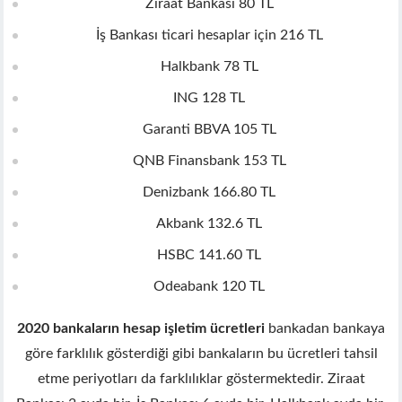
Ziraat Bankası 80 TL
nk giriş
İş Bankası ticari hesaplar için 216 TL
t
t
Halkbank 78 TL
t
ING 128 TL
t
Garanti BBVA 105 TL
ino
et
QNB Finansbank 153 TL
om giriş
Denizbank 166.80 TL
me bonusu
me bonusu
Akbank 132.6 TL
me bonusu
HSBC 141.60 TL
me bonusu
Odeabank 120 TL
youtube mp3 downloader
2020 bankaların hesap işletim ücretleri
bankadan bankaya
asino
göre farklılık gösterdiği gibi bankaların bu ücretleri tahsil
t
etme periyotları da farklılıklar göstermektedir. Ziraat
etin giris