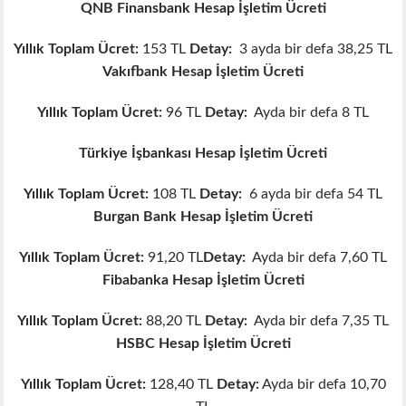
QNB Finansbank Hesap İşletim Ücreti
ink panel
ink panel
Yıllık Toplam Ücret:
153 TL
Detay:
3 ayda bir defa 38,25 TL
ink panel
Vakıfbank Hesap İşletim Ücreti
ink Panel
ink
Yıllık Toplam Ücret:
96 TL
Detay:
Ayda bir defa 8 TL
ink
ink
Türkiye İşbankası Hesap İşletim Ücreti
ink panel
Yıllık Toplam Ücret:
108 TL
Detay:
6 ayda bir defa 54 TL
ink panel
Burgan Bank Hesap İşletim Ücreti
ink
ink
Yıllık Toplam Ücret:
91,20 TL
Detay:
Ayda bir defa 7,60 TL
acklink
Fibabanka Hesap İşletim Ücreti
ink
ink
Yıllık Toplam Ücret:
88,20 TL
Detay:
Ayda bir defa 7,35 TL
nk satın al
HSBC Hesap İşletim Ücreti
ink panel
ink panel
Yıllık Toplam Ücret:
128,40 TL
Detay:
Ayda bir defa 10,70
ink panel