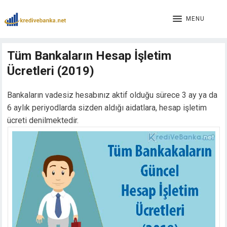
ink panel
ink panel
MENU
nk paketleri
ink
Tüm Bankaların Hesap İşletim
ink
Ücretleri (2019)
ink
ink
ink panel
Bankaların vadesiz hesabınız aktif olduğu sürece 3 ay ya da
ink panel
6 aylık periyodlarda sizden aldığı aidatlara, hesap işletim
ink panel
ücreti denilmektedir.
ink panel
ink panel
ink panel
ink panel
ink panel
ink panel
ink panel
ink panel