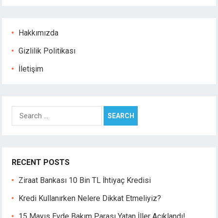
t
nbet giriş
ino
Hakkımızda
l
rk
Gizlilik Politikası
t giriş
İletişim
anbet
ino
pashabet
Search
nbet giriş
for:
t
anbet
ink Panel
RECENT POSTS
Ziraat Bankası 10 Bin TL İhtiyaç Kredisi
Kredi Kullanırken Nelere Dikkat Etmeliyiz?
15 Mayıs Evde Bakım Parası Yatan İller Açıklandı!