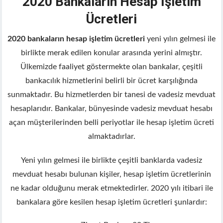
2020 Bankaların Hesap İşletim
ink panel
Ücretleri
ink panel
ink panel
2020 bankaların hesap işletim ücretleri
yeni yılın gelmesi ile
 oku
birlikte merak edilen konular arasında yerini almıştır.
nk satın al
Ülkemizde faaliyet göstermekte olan bankalar, çeşitli
ink Panel
bankacılık hizmetlerini belirli bir ücret karşılığında
ink Panel
sunmaktadır. Bu hizmetlerden bir tanesi de vadesiz mevduat
ink Panel
hesaplarıdır. Bankalar, bünyesinde vadesiz mevduat hesabı
ink Panel
ink Panel
açan müşterilerinden belli periyotlar ile hesap işletim ücreti
ink Panel
almaktadırlar.
ink Panel
ink Panel
Yeni yılın gelmesi ile birlikte çeşitli banklarda vadesiz
ink Panel
mevduat hesabı bulunan kişiler, hesap işletim ücretlerinin
ink panel
ne kadar olduğunu merak etmektedirler. 2020 yılı itibari ile
t sakarya
bankalara göre kesilen hesap işletim ücretleri şunlardır:
ink panel
ink panel