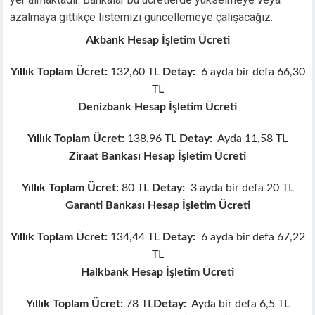
ink panel
azalmaya gittikçe listemizi güncellemeye çalışacağız.
ink panel
Akbank Hesap İşletim Ücreti
ink panel
ink panel
Yıllık Toplam Ücret:
132,60 TL
Detay:
6 ayda bir defa 66,30
ink panel
TL
ink panel
Denizbank Hesap İşletim Ücreti
ink panel
ink panel
Yıllık Toplam Ücret:
138,96 TL
Detay:
Ayda 11,58 TL
nati
Ziraat Bankası Hesap İşletim Ücreti
ink
ink Panel
Yıllık Toplam Ücret:
80 TL
Detay:
3 ayda bir defa 20 TL
ink
Garanti Bankası Hesap İşletim Ücreti
ink panel
Yıllık Toplam Ücret:
134,44 TL
Detay:
6 ayda bir defa 67,22
ink Panel
TL
ink Panel
Halkbank Hesap İşletim Ücreti
ink Panel
 Oku
Yıllık Toplam Ücret:
78 TL
Detay:
Ayda bir defa 6,5 TL
ink