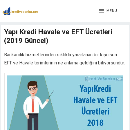
cklink panel
cklink panel
MENU
cklink paketleri
cklink
Yapı Kredi Havale ve EFT Ücretleri
cklink
(2019 Güncel)
cklink
cklink
cklink panel
Bankacılık hizmetlerinden sıklıkla yararlanan bir kişi isen
cklink panel
EFT ve Havale terimlerinin ne anlama geldiğini biliyorsundur.
cklink panel
cklink panel
cklink panel
cklink panel
cklink panel
cklink panel
cklink panel
cklink panel
cklink panel