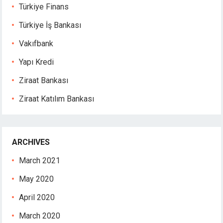
dcasino
Türkiye Finans
jobet
Türkiye İş Bankası
jobet
liganbet giriş
Vakıfbank
liganbet
Yapı Kredi
dcasino
randpashabet
Ziraat Bankası
jobet
Ziraat Katılım Bankası
jobet
liganbet
cklink Panel
xbet
ARCHIVES
bilbet
March 2021
tpark
tikbet
May 2020
ritbet
April 2020
nadolucasino
erbet
March 2020