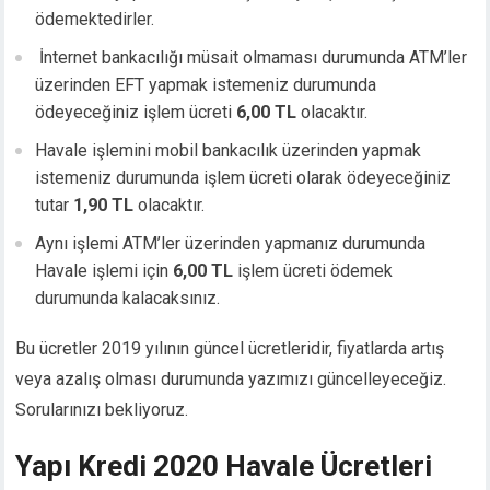
cklink panel
ödemektedirler.
cklink panel
İnternet bankacılığı müsait olmaması durumunda ATM’ler
cklink panel
üzerinden EFT yapmak istemeniz durumunda
cklink panel
ödeyeceğiniz işlem ücreti
6,00 TL
olacaktır.
cklink panel
Havale işlemini mobil bankacılık üzerinden yapmak
cklink panel
istemeniz durumunda işlem ücreti olarak ödeyeceğiniz
cklink panel
tutar
1,90 TL
olacaktır.
cklink panel
luminati
Aynı işlemi ATM’ler üzerinden yapmanız durumunda
cklink
Havale işlemi için
6,00 TL
işlem ücreti ödemek
cklink Panel
durumunda kalacaksınız.
cklink
cklink panel
Bu ücretler 2019 yılının güncel ücretleridir, fiyatlarda artış
cklink Panel
veya azalış olması durumunda yazımızı güncelleyeceğiz.
cklink Panel
Sorularınızı bekliyoruz.
cklink Panel
asal Oku
Yapı Kredi 2020 Havale Ücretleri
cklink