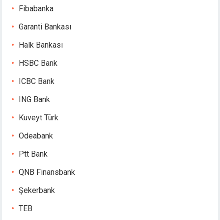
acking Forum
Fibabanka
brıs escort
jobet giriş
Garanti Bankası
casino giriş
Halk Bankası
panca escort
jobet giriş
HSBC Bank
arsbahis
ICBC Bank
liganbet
jobet
ING Bank
pobet giriş
Kuveyt Türk
liganbet giriş
xbet
Odeabank
pobet
Ptt Bank
xbet güncel giriş
QNB Finansbank
xbet
xbet
Şekerbank
jobet
TEB
rsbahis giriş