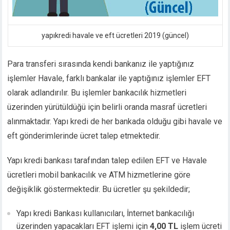
cklink panel
cklink panel
cklink panel
yapıkredi havale ve eft ücretleri 2019 (güncel)
cklink panel
cklink satın al
Para transferi sırasında kendi bankanız ile yaptığınız
cklink satın al
işlemler Havale, farklı bankalar ile yaptığınız işlemler EFT
cklink panel
olarak adlandırılır. Bu işlemler bankacılık hizmetleri
cklink panel
üzerinden yürütüldüğü için belirli oranda masraf ücretleri
cklink panel
alınmaktadır. Yapı kredi de her bankada olduğu gibi havale ve
cklink panel
cklink panel
eft gönderimlerinde ücret talep etmektedir.
cklink panel
Yapı kredi bankası tarafından talep edilen EFT ve Havale
cklink panel
cklink panel
ücretleri mobil bankacılık ve ATM hizmetlerine göre
cklink panel
değişiklik göstermektedir. Bu ücretler şu şekildedir;
cklink panel
cklink panel
Yapı kredi Bankası kullanıcıları, İnternet bankacılığı
cklink panel
üzerinden yapacakları EFT işlemi için
4,00 TL
işlem ücreti