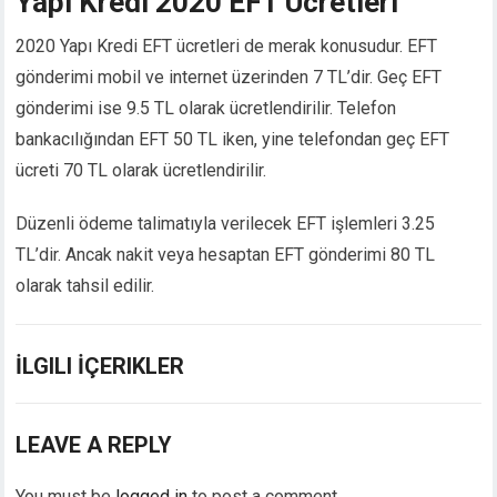
Yapı Kredi 2020 EFT Ücretleri
cklink panel
2020 Yapı Kredi EFT ücretleri de merak konusudur. EFT
cklink panel
gönderimi mobil ve internet üzerinden 7 TL’dir. Geç EFT
cklink panel
cklink panel
gönderimi ise 9.5 TL olarak ücretlendirilir. Telefon
cklink panel
bankacılığından EFT 50 TL iken, yine telefondan geç EFT
cklink panel
ücreti 70 TL olarak ücretlendirilir.
cklink panel
cklink panel
Düzenli ödeme talimatıyla verilecek EFT işlemleri 3.25
cklink panel
TL’dir. Ancak nakit veya hesaptan EFT gönderimi 80 TL
cklink
olarak tahsil edilir.
cklink panel
cklink panel
cklink panel
İLGILI İÇERIKLER
cklink panel
cklink panel
cklink panel
LEAVE A REPLY
cklink panel
cklink panel
You must be
logged in
to post a comment.