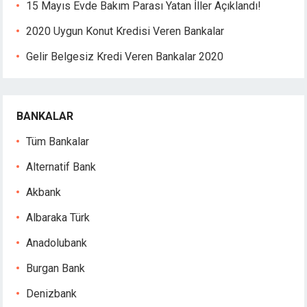
15 Mayıs Evde Bakım Parası Yatan İller Açıklandı!
cklink giriş
2020 Uygun Konut Kredisi Veren Bankalar
jobet
jobet
Gelir Belgesiz Kredi Veren Bankalar 2020
jobet
jobet
dcasino
BANKALAR
eneme bonusu
eneme bonusu
Tüm Bankalar
eneme bonusu
Alternatif Bank
eneme bonusu
ree youtube mp3 downloader
Akbank
orno
Albaraka Türk
etebet
libet
Anadolubank
perbetin giris
Burgan Bank
dcasino
liganbet
Denizbank