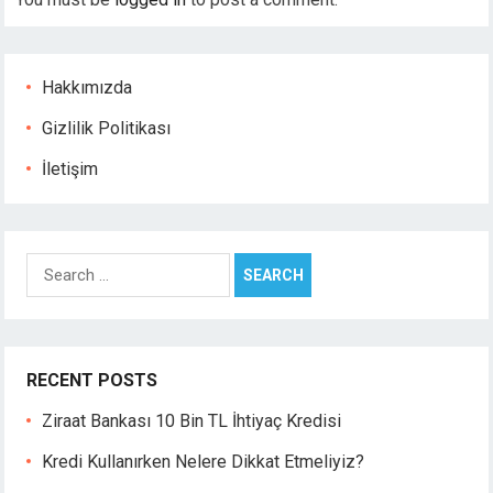
cklink panel
cklink panel
cklink panel
Hakkımızda
asal oku
Gizlilik Politikası
cklink satın al
cklink Panel
İletişim
cklink Panel
cklink Panel
cklink Panel
Search
cklink Panel
for:
cklink Panel
cklink Panel
cklink Panel
RECENT POSTS
cklink Panel
cklink panel
Ziraat Bankası 10 Bin TL İhtiyaç Kredisi
cort sakarya
Kredi Kullanırken Nelere Dikkat Etmeliyiz?
cklink panel
cklink panel