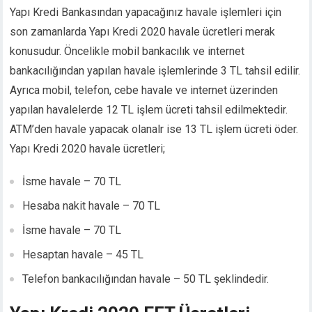
Yapı Kredi Bankasından yapacağınız havale işlemleri için
cklink panel
cklink panel
son zamanlarda Yapı Kredi 2020 havale ücretleri merak
cklink panel
konusudur. Öncelikle mobil bankacılık ve internet
cklink Panel
bankacılığından yapılan havale işlemlerinde 3 TL tahsil edilir.
cklink
Ayrıca mobil, telefon, cebe havale ve internet üzerinden
cklink
yapılan havalelerde 12 TL işlem ücreti tahsil edilmektedir.
cklink
ATM’den havale yapacak olanalr ise 13 TL işlem ücreti öder.
cklink panel
Yapı Kredi 2020 havale ücretleri;
cklink panel
cklink
İsme havale – 70 TL
cklink
y Hacklink
Hesaba nakit havale – 70 TL
cklink
İsme havale – 70 TL
cklink
Hesaptan havale – 45 TL
cklink satın al
cklink panel
Telefon bankacılığından havale – 50 TL şeklindedir.
cklink panel
cklink panel