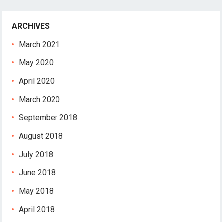
ree youtube mp3 downloader
orno
asacasino
ARCHIVES
ulibet
March 2021
uperbetin giris
dcasino
May 2020
casibom
April 2020
acking Forum
March 2020
ıbrıs escort
etpark giriş
September 2018
dcasino giriş
August 2018
apanca escort
ojobet giriş
July 2018
arsbahis
June 2018
oliganbet
oliganbet
May 2018
ipobet giriş
April 2018
oliganbet giriş