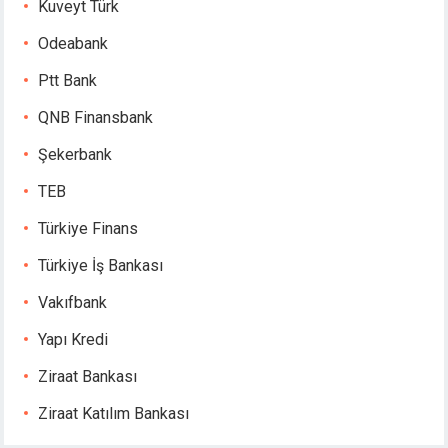
Kuveyt Türk
scort sakarya
Odeabank
acklink panel
acklink panel
Ptt Bank
acklink giriş
QNB Finansbank
ojobet
ojobet
Şekerbank
ojobet
TEB
ojobet
dcasino
Türkiye Finans
deneme bonusu
Türkiye İş Bankası
ojobet
erabet
Vakıfbank
asibom giriş
Yapı Kredi
deneme bonusu
deneme bonusu
Ziraat Bankası
deneme bonusu
Ziraat Katılım Bankası
deneme bonusu