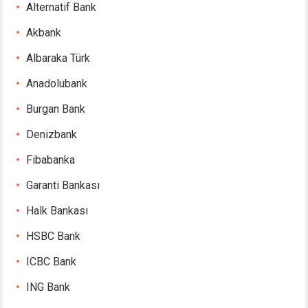
Alternatif Bank
acklink panel
acklink panel
Akbank
acklink panel
Albaraka Türk
acklink panel
Anadolubank
acklink panel
acklink panel
Burgan Bank
asal oku
Denizbank
acklink satın al
acklink Panel
Fibabanka
acklink Panel
Garanti Bankası
acklink Panel
acklink Panel
Halk Bankası
acklink Panel
HSBC Bank
acklink Panel
acklink Panel
ICBC Bank
acklink Panel
ING Bank
acklink Panel
acklink panel