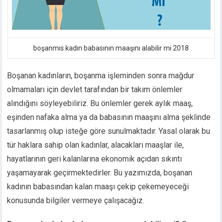
acklink panel
acklink panel
acklink panel
acklink panel
boşanmıs kadın babasının maaşını alabilir mi 2018
acklink panel
acklink panel
Boşanan kadınların, boşanma işleminden sonra mağdur
acklink satın al
olmamaları için devlet tarafından bir takım önlemler
acklink satın al
alındığını söyleyebiliriz. Bu önlemler gerek aylık maaş,
acklink panel
eşinden nafaka alma ya da babasının maaşını alma şeklinde
acklink panel
acklink panel
tasarlanmış olup isteğe göre sunulmaktadır. Yasal olarak bu
acklink panel
tür haklara sahip olan kadınlar, alacakları maaşlar ile,
acklink panel
hayatlarının geri kalanlarına ekonomik açıdan sıkıntı
acklink panel
yaşamayarak geçirmektedirler. Bu yazımızda, boşanan
acklink panel
kadının babasından kalan maaşı çekip çekemeyeceği
acklink panel
konusunda bilgiler vermeye çalışacağız.
acklink panel
acklink panel