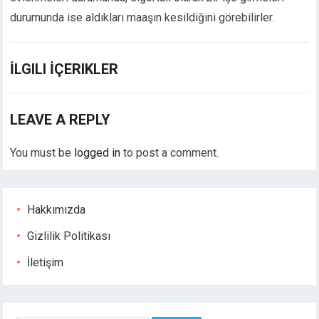
acklink Panel
durumunda ise aldıkları maaşın kesildiğini görebilirler.
asal Oku
acklink
acklink panel
İLGILI İÇERIKLER
acklink panel
acklink panel
LEAVE A REPLY
acklink Panel
acklink
You must be
logged in
to post a comment.
acklink
acklink
acklink panel
acklink panel
Hakkımızda
acklink
Gizlilik Politikası
acklink
uy Hacklink
İletişim
acklink
acklink
acklink satın al