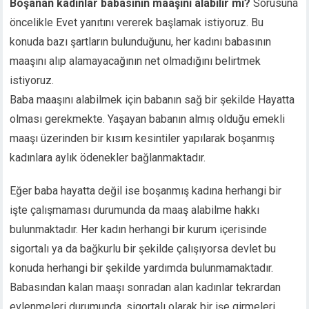
Boşanan kadınlar babasının maaşını alabilir mi?
Sorusuna
acklink panel
öncelikle Evet yanıtını vererek başlamak istiyoruz. Bu
acklink panel
konuda bazı şartların bulunduğunu, her kadını babasının
acklink panel
maaşını alıp alamayacağının net olmadığını belirtmek
acklink panel
acklink panel
istiyoruz.
acklink panel
Baba maaşını alabilmek için babanın sağ bir şekilde Hayatta
acklink panel
olması gerekmekte. Yaşayan babanın almış olduğu emekli
acklink panel
maaşı üzerinden bir kısım kesintiler yapılarak boşanmış
acklink panel
kadınlara aylık ödenekler bağlanmaktadır.
acklink panel
lluminati
Eğer baba hayatta değil ise boşanmış kadına herhangi bir
acklink
işte çalışmaması durumunda da maaş alabilme hakkı
acklink Panel
bulunmaktadır. Her kadın herhangi bir kurum içerisinde
acklink
sigortalı ya da bağkurlu bir şekilde çalışıyorsa devlet bu
acklink panel
konuda herhangi bir şekilde yardımda bulunmamaktadır.
acklink Panel
acklink
Babasından kalan maaşı sonradan alan kadınlar tekrardan
acklink Panel
evlenmeleri durumunda, sigortalı olarak bir işe girmeleri