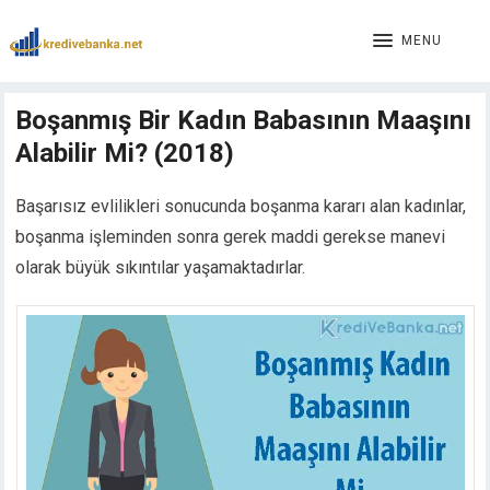
acklink panel
acklink panel
MENU
acklink paketleri
acklink
Boşanmış Bir Kadın Babasının Maaşını
acklink
Alabilir Mi? (2018)
acklink
acklink
acklink
Başarısız evlilikleri sonucunda boşanma kararı alan kadınlar,
acklink panel
boşanma işleminden sonra gerek maddi gerekse manevi
acklink panel
olarak büyük sıkıntılar yaşamaktadırlar.
acklink panel
acklink panel
acklink panel
acklink panel
acklink panel
acklink panel
acklink panel
acklink panel