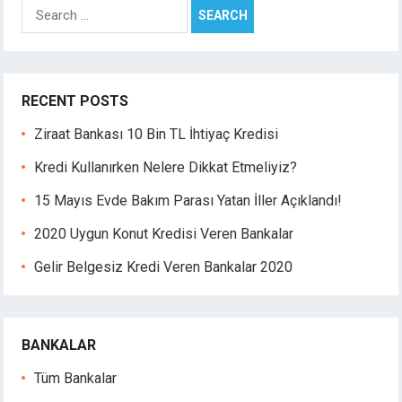
Search
acklink panel
for:
acklink panel
acklink panel
acklink panel
RECENT POSTS
acklink panel
acklink panel
Ziraat Bankası 10 Bin TL İhtiyaç Kredisi
acklink panel
Kredi Kullanırken Nelere Dikkat Etmeliyiz?
acklink panel
acklink panel
15 Mayıs Evde Bakım Parası Yatan İller Açıklandı!
acklink panel
2020 Uygun Konut Kredisi Veren Bankalar
acklink panel
acklink panel
Gelir Belgesiz Kredi Veren Bankalar 2020
acklink
acklink panel
acklink panel
BANKALAR
acklink panel
acklink panel
Tüm Bankalar
acklink panel