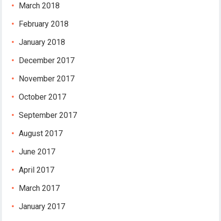
ixbet
March 2018
ipobet
February 2018
ixbet güncel giriş
ixbet
January 2018
ixbet
December 2017
ojobet
oliganbet giriş
November 2017
dcasino
October 2017
urboslot
etpark
September 2017
ojobet giriş
August 2017
oliganbet
dcasino
June 2017
randpashabet
April 2017
asinolevant
ojobet
March 2017
oliganbet
January 2017