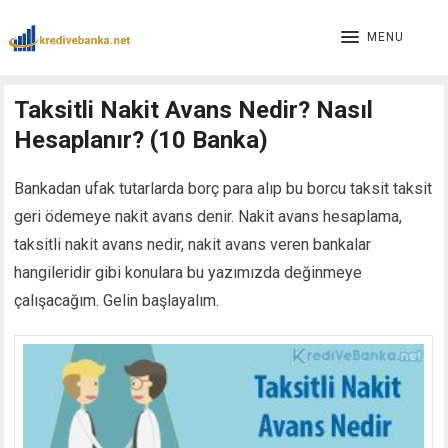
nk panel
nk panel
MENU
nk paketleri
nk
Taksitli Nakit Avans Nedir? Nasıl
nk
Hesaplanır? (10 Banka)
nk
nk
nk panel
Bankadan ufak tutarlarda borç para alıp bu borcu taksit taksit
nk panel
geri ödemeye nakit avans denir. Nakit avans hesaplama,
nk panel
taksitli nakit avans nedir, nakit avans veren bankalar
nk panel
hangileridir gibi konulara bu yazımızda değinmeye
nk panel
çalışacağım. Gelin başlayalım.
nk panel
nk panel
nk panel
nk panel
nk panel
nk panel