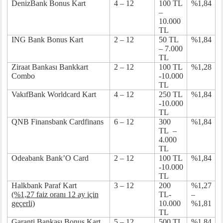
DenizBank Bonus Kart
4 – 12
100 TL
%1,84
k giriş
–
10.000
TL
ING Bank Bonus Kart
2 – 12
50 TL
%1,84
– 7.000
TL
Ziraat Bankası Bankkart
2 – 12
100 TL
%1,28
ino
Combo
-10.000
TL
outube mp3 downloader
VakıfBank Worldcard Kart
4 – 12
250 TL
%1,84
-10.000
TL
QNB Finansbank Cardfinans
6 – 12
300
%1,84
nbet
TL –
etin giris
4.000
ino
TL
Odeabank Bank’O Card
2 – 12
100 TL
%1,84
nbet
-10.000
ng Forum
TL
Halkbank Paraf Kart
3 – 12
200
%1,27
 escort
(%1,27 faiz oranı 12 ay için
TL-
–
 giriş
geçerli)
10.000
%1,81
no giriş
TL
Garanti Bankası Bonus Kart
5 – 12
500 TL
%1,84