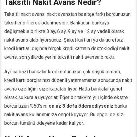
Taksitli Nakit Avans Nedir?
nk panel
nk panel
Taksitli nakit avans, nakit avanstan basitçe farkı borcunuzun
nk panel
taksitlendirilerek ödenmesidir. Bankadan bankaya
nk panel
değişmekle birlikte 3 ay, 6 ay, 9 ay ve 12 ay vadeli olarak
nk panel
nakit avans alabiliyorsunuz. Şirket kartları ya da ücretsiz
nk panel
kredi kartları dışında birçok kredi kartının desteklediği nakit
nk panel
avans, son yıllarda yerini taksitli nakit avansa bıraktı.
nk panel
ati
Ayrıca bazı bankalar kredi notunuzun çok düşük olması,
nk
kredi kartı borçlarınızı düzenli yatırmamanız sonucunda nakit
nk Panel
avans özelliğini size kapatabiliyor. Hatta bankalar genel
nk
nk panel
olarak şu kurala uyuyorlar; Eğer bir takvim yılı içinde ekstre
nk Panel
borcunuzun %50’sini
en az 3 defa ödemediyseniz
banka
nk Panel
nakit avans kullanımınıza engel koyuyor. Bu engel de siz
nk Panel
borcun tümünü ödeyene kadar kalıyor.
 Oku
nk