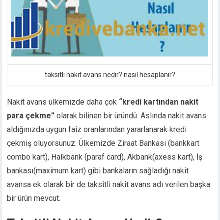
nk panel
nk panel
nk panel
nk panel
k satın al
k satın al
taksitli nakit avans nedir? nasıl hesaplanır?
nk panel
nk panel
Nakit avans ülkemizde daha çok
“kredi kartından nakit
nk panel
para çekme”
olarak bilinen bir üründü. Aslında nakit avans
nk panel
aldığınızda uygun faiz oranlarından yararlanarak kredi
nk panel
nk panel
çekmiş oluyorsunuz. Ülkemizde Ziraat Bankası (bankkart
nk panel
combo kart), Halkbank (paraf card), Akbank(axess kart), İş
nk panel
bankası(maximum kart) gibi bankaların sağladığı nakit
nk panel
avansa ek olarak bir de taksitli nakit avans adı verilen başka
nk panel
bir ürün mevcut.
nk panel
nk panel