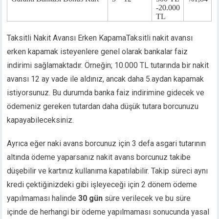
a escort
-20.000
TL
ahis
nbet
Taksitli Nakit Avansı Erken KapamaTaksitli nakit avansı
 giriş
erken kapamak isteyenlere genel olarak bankalar faiz
 giriş
indirimi sağlamaktadır. Örneğin; 10.000 TL tutarında bir nakit
bet giriş
avansı 12 ay vade ile aldınız, ancak daha 5.aydan kapamak
istiyorsunuz. Bu durumda banka faiz indirimine gidecek ve
t
ödemeniz gereken tutardan daha düşük tutara borcunuzu
rbet güncel giriş
kapayabileceksiniz.
orbet
Ayrıca eğer naki avans borcunuz için 3 defa asgari tutarının
altında ödeme yaparsanız nakit avans borcunuz takibe
bet giriş
düşebilir ve kartınız kullanıma kapatılabilir. Takip süreci aynı
ino
 giriş
kredi çektiğinizdeki gibi işleyeceği için 2 dönem ödeme
yapılmaması halinde
30 gün
süre verilecek ve bu süre
bet giriş
içinde de herhangi bir ödeme yapılmaması sonucunda yasal