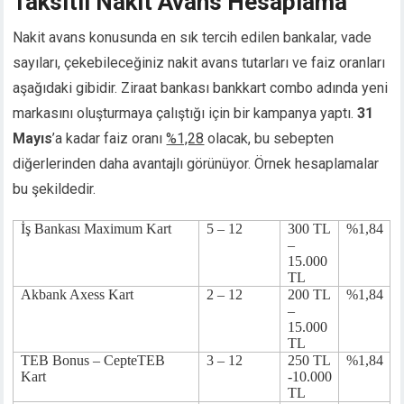
Taksitli Nakit Avans Hesaplama
nk panel
Nakit avans konusunda en sık tercih edilen bankalar, vade
nk panel
sayıları, çekebileceğiniz nakit avans tutarları ve faiz oranları
nk panel
 oku
aşağıdaki gibidir. Ziraat bankası bankkart combo adında yeni
k satın al
markasını oluşturmaya çalıştığı için bir kampanya yaptı.
31
nk Panel
Mayıs
’a kadar faiz oranı
%1,28
olacak, bu sebepten
nk Panel
diğerlerinden daha avantajlı görünüyor. Örnek hesaplamalar
nk Panel
bu şekildedir.
nk Panel
nk Panel
İş Bankası Maximum Kart
5 – 12
300 TL
%1,84
nk Panel
–
15.000
nk Panel
TL
nk Panel
Akbank Axess Kart
2 – 12
200 TL
%1,84
–
nk Panel
15.000
nk panel
TL
 sakarya
TEB Bonus – CepteTEB
3 – 12
250 TL
%1,84
Kart
-10.000
nk panel
TL
nk panel