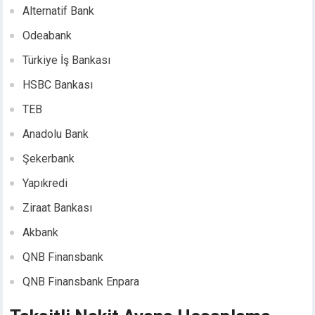
Alternatif Bank
nk panel
nk panel
Odeabank
nk panel
Türkiye İş Bankası
nk panel
nk panel
HSBC Bankası
nk panel
TEB
nk panel
Anadolu Bank
nk panel
nk panel
Şekerbank
nk
Yapıkredi
nk panel
nk panel
Ziraat Bankası
nk panel
Akbank
nk panel
QNB Finansbank
nk panel
nk panel
QNB Finansbank Enpara
nk panel
nk panel