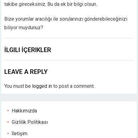
nbet
takibe gireceksiniz. Bu da ek bir bilgi olsun.
ino
pashabet
Bize yorumlar aracılığı ile sorularınızı gönderebileceğinizi
biliyor muydunuz?
nbet
nk Panel
İLGILI İÇERIKLER
om
LEAVE A REPLY
bahis
etting
You must be
logged in
to post a comment.
t
Hakkımızda
Gizlilik Politikası
İletişim