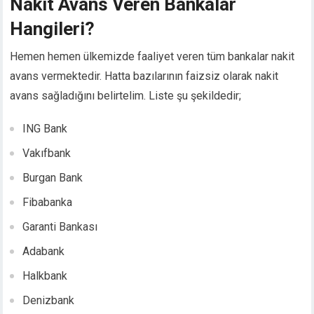
Nakit Avans Veren Bankalar
nk panel
Hangileri?
nk panel
nk panel
Hemen hemen ülkemizde faaliyet veren tüm bankalar nakit
nk Panel
avans vermektedir. Hatta bazılarının faizsiz olarak nakit
nk
avans sağladığını belirtelim. Liste şu şekildedir;
nk
nk
ING Bank
nk panel
nk panel
Vakıfbank
nk
Burgan Bank
nk
Fibabanka
cklink
nk
Garanti Bankası
nk
Adabank
k satın al
nk panel
Halkbank
nk panel
Denizbank
nk panel