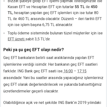
Bizzat şubeye gidip EFT işlemi yapmak istediğinizde ise
cklink panel
Kasan EFT ve Hesaptan EFT için tutarlar
55 TL
ile
450
cklink panel
TL
, hesaptan yapılan geç EFT işlemleri için ise tutar 80
cklink panel
TL ile 460 TL arasında olacaktır. Düzenli – ileri tarihli EFT
sal oku
için ise işlem başına 6,75 TL alınacaktır.
cklink satın al
Toplu ödeme sisteminde bulunan tüzel müşteriler için ise
cklink Panel
EFT ücreti
sabit 3,5 TL’dir.
cklink Panel
cklink Panel
Peki ya şu geç EFT olayı nedir?
cklink Panel
Geç EFT bankaların belirli saat aralıklarında yapılan EFT
cklink Panel
işlemlerine verdiği isimdir. Her bankanın geç EFT saatleri
cklink Panel
cklink Panel
farklıdır. ING Bank geç EFT saati ise
16:00
–
17:15
cklink Panel
arasındadır. Yani bu saatler arasında yapacağınız işlemleriniz
cklink Panel
geç EFT olarak değerlendirilecek ve yukarıda bahsettiğimiz
cklink panel
ücretlendirmeler geçerli olacaktır.
cort sakarya
cklink panel
Olabildiğince açık ve net şekilde ING Bank’ın 2019 yılındaki
cklink panel