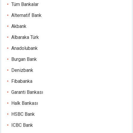
xbet
Tüm Bankalar
xbet
Alternatif Bank
jobet
liganbet giriş
Akbank
casino
Albaraka Türk
rboslot
tpark
Anadolubank
jobet giriş
Burgan Bank
liganbet
casino
Denizbank
andpashabet
Fibabanka
liganbet giriş
jobet
Garanti Bankası
liganbet
Halk Bankası
cklink Panel
bet
HSBC Bank
ICBC Bank