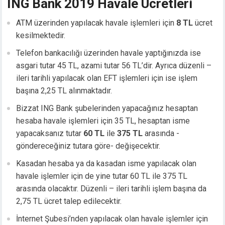
ING Bank 2019 Havale Ücretleri
cklink panel
cklink panel
ATM üzerinden yapılacak havale işlemleri için
8 TL
ücret
cklink panel
kesilmektedir.
cklink panel
Telefon bankacılığı üzerinden havale yaptığınızda ise
cklink panel
asgari tutar 45 TL, azami tutar 56 TL’dir. Ayrıca düzenli –
cklink panel
ileri tarihli yapılacak olan EFT işlemleri için ise işlem
cklink panel
başına 2,25 TL alınmaktadır.
cklink panel
Bizzat ING Bank şubelerinden yapacağınız hesaptan
luminati
hesaba havale işlemleri için 35 TL, hesaptan isme
cklink
yapacaksanız tutar
60 TL
ile
375 TL
arasında -
cklink Panel
göndereceğiniz tutara göre- değişecektir.
cklink
cklink panel
Kasadan hesaba ya da kasadan isme yapılacak olan
cklink Panel
havale işlemler için de yine tutar 60 TL ile 375 TL
cklink Panel
arasında olacaktır. Düzenli – ileri tarihli işlem başına da
cklink Panel
2,75 TL ücret talep edilecektir.
sal Oku
İnternet Şubesi’nden yapılacak olan havale işlemler için
cklink