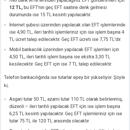
ING Bank ATM’lerinden yapacağınız EFT gönderimleri için
cklink panel
12 TL,
bu EFT’nin geç EFT saatine denk gelmesi
cklink panel
durumunda ise 15 TL kesinti yapılacaktır.
cklink panel
İnternet şubesi üzerinden yapılacak olan EFT işlemlerinde
cklink panel
ise 4,90 TL, ileri tarihli işlemleriniz için ise işlem başına 4
cklink panel
TL ücret talep edilecektir. Geç EFT ücreti ise 7,75 TL’dir.
cklink panel
cklink panel
Mobil bankacılık üzerinden yapılacak EFT işlemleri için
cklink panel
4,50 TL, ileri tarihli işlem başına ise ekstra 3,30 TL
cklink panel
kesilecektir. Geç EFT için ise 7 TL talep edilecektir.
cklink
Telefon bankacılığında ise tutarlar epey bir yükseliyor. Şöyle
cklink panel
ki;
cklink panel
cklink panel
Asgari tutar 50 TL, azami tutar 110 TL olarak belirlenmiş,
cklink panel
düzenli – ileri tarihli yapılacak EFT için ise işlem başına
cklink panel
6,25 TL kesinti yapılacaktır. Geç EFT işlemleriniz için ise
cklink panel
tutar 75 TL ile 120 TL arasında olacaktır.
cklink panel
cklink panel