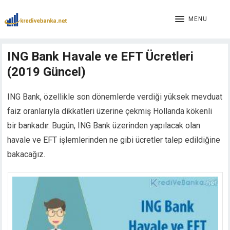
cklink panel
cklink panel
MENU
cklink paketleri
cklink
ING Bank Havale ve EFT Ücretleri
cklink
(2019 Güncel)
cklink
cklink
cklink panel
ING Bank, özellikle son dönemlerde verdiği yüksek mevduat
cklink panel
faiz oranlarıyla dikkatleri üzerine çekmiş Hollanda kökenli
cklink panel
bir bankadır. Bugün, ING Bank üzerinden yapılacak olan
cklink panel
havale ve EFT işlemlerinden ne gibi ücretler talep edildiğine
cklink panel
bakacağız.
cklink panel
cklink panel
cklink panel
cklink panel
cklink panel
cklink panel