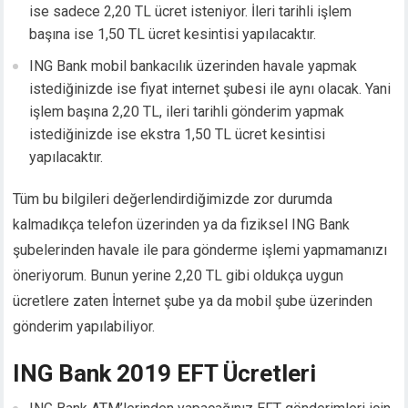
ise sadece 2,20 TL ücret isteniyor. İleri tarihli işlem
cklink panel
başına ise 1,50 TL ücret kesintisi yapılacaktır.
cklink panel
cklink panel
ING Bank mobil bankacılık üzerinden havale yapmak
cklink Panel
istediğinizde ise fiyat internet şubesi ile aynı olacak. Yani
cklink
işlem başına 2,20 TL, ileri tarihli gönderim yapmak
cklink
istediğinizde ise ekstra 1,50 TL ücret kesintisi
cklink
yapılacaktır.
cklink panel
cklink panel
Tüm bu bilgileri değerlendirdiğimizde zor durumda
cklink
kalmadıkça telefon üzerinden ya da fiziksel ING Bank
cklink
şubelerinden havale ile para gönderme işlemi yapmamanızı
y Hacklink
öneriyorum. Bunun yerine 2,20 TL gibi oldukça uygun
cklink
ücretlere zaten İnternet şube ya da mobil şube üzerinden
cklink
gönderim yapılabiliyor.
cklink satın al
cklink panel
ING Bank 2019 EFT Ücretleri
cklink panel
cklink panel