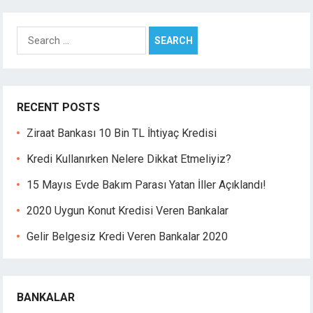
libet
perbetin giris
Search
casino
for:
sibom
cking Forum
brıs escort
tpark giriş
RECENT POSTS
casino giriş
Ziraat Bankası 10 Bin TL İhtiyaç Kredisi
panca escort
jobet giriş
Kredi Kullanırken Nelere Dikkat Etmeliyiz?
rsbahis
15 Mayıs Evde Bakım Parası Yatan İller Açıklandı!
liganbet
liganbet
2020 Uygun Konut Kredisi Veren Bankalar
pobet giriş
Gelir Belgesiz Kredi Veren Bankalar 2020
liganbet giriş
xbet
pobet
BANKALAR
xbet güncel giriş