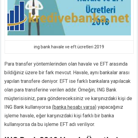
cklink panel
cklink panel
cklink panel
cklink panel
cklink satın al
cklink satın al
ing bank havale ve eft ücretleri 2019
cklink panel
cklink panel
Para transfer yöntemlerinden olan havale ve EFT arasında
cklink panel
bildiğiniz üzere bir fark mevcut. Havale, aynı bankalar arası
cklink panel
yapılan transfere deniyor. EFT ise farklı bankalara yapılacak
cklink panel
cklink panel
olan para transferine verilen addır. Örneğin; ING Bank
cklink panel
müşterisisiniz, para göndereceksiniz ve karşınızdaki kişi de
cklink panel
ING Bank kullanıyorsa
(banka hesabı varsa)
yapacağınız
cklink panel
işleme havale, eğer karşınızdaki kişi farklı bir banka
cklink panel
kullanıyorsa da bu işleme EFT adı veriliyor.
cklink panel
cklink panel