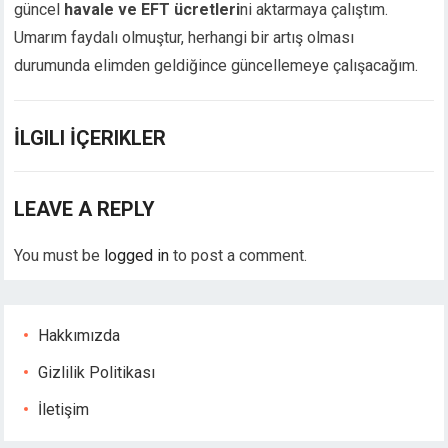
güncel
havale ve EFT ücretleri
ni aktarmaya çalıştım.
cklink giriş
Umarım faydalı olmuştur, herhangi bir artış olması
jobet
durumunda elimden geldiğince güncellemeye çalışacağım.
jobet
jobet
jobet
İLGILI İÇERIKLER
casino
neme bonusu
jobet
LEAVE A REPLY
rabet
sibom giriş
You must be
logged in
to post a comment.
neme bonusu
neme bonusu
neme bonusu
Hakkımızda
neme bonusu
Gizlilik Politikası
ee youtube mp3 downloader
rno
İletişim
sacasino