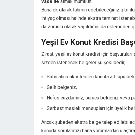
vade ile
almak mümkün.
Hacklink panel
Buna ek olarak tahmin edebileceğiniz gibi il
Hacklink panel
ihtiyaç olması halinde ekstra teminat isteneb
Hacklink panel
da zorunlu olarak yapıldığını da eklemeden 
Hacklink panel
Hacklink panel
Yeşil Ev Konut Kredisi Ba
Hacklink panel
Hacklink panel
Ziraat, yeşil ev konut kredisi için başvurula
Hacklink panel
sizden istenecek belgeler şu şekildedir;
Illuminati
Hacklink
Satın alınmak istenilen konuta ait tapu bel
Hacklink Panel
Gelir belgeniz,
Hacklink
Hacklink panel
Nüfus cüzdanınız, sürücü belgeniz veya p
Hacklink Panel
Serbest meslek mensupları için üyelik bel
Hacklink Panel
Hacklink Panel
Ancak şubeden ekstra belge talep edilebileceğ
Masal Oku
konuda sorularınızı bana yorumlardan ulaştırab
Hacklink