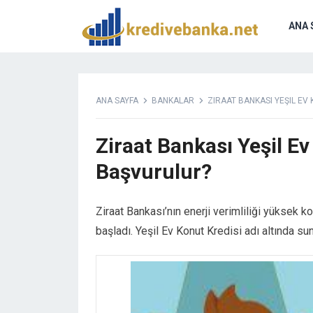
Hacklink panel
Hacklink panel
ANA 
Backlink paketleri
Hacklink
Hacklink
Hacklink
ANA SAYFA
BANKALAR
ZIRAAT BANKASI YEŞIL EV
Hacklink
Hacklink panel
Ziraat Bankası Yeşil Ev
Hacklink panel
Hacklink panel
Başvurulur?
Hacklink panel
Hacklink panel
Ziraat Bankası’nın enerji verimliliği yüksek k
Hacklink panel
başladı. Yeşil Ev Konut Kredisi adı altında su
Hacklink panel
Hacklink panel
Hacklink panel
Hacklink panel
Hacklink panel