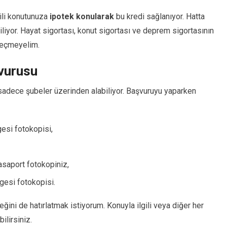
gili konutunuza
ipotek konularak
bu kredi sağlanıyor. Hatta
iliyor. Hayat sigortası, konut sigortası ve deprem sigortasının
geçmeyelim.
şvurusu
rı sadece şubeler üzerinden alabiliyor. Başvuruyu yaparken
gesi fotokopisi,
asaport fotokopiniz,
gesi fotokopisi.
ini de hatırlatmak istiyorum. Konuyla ilgili veya diğer her
ilirsiniz.