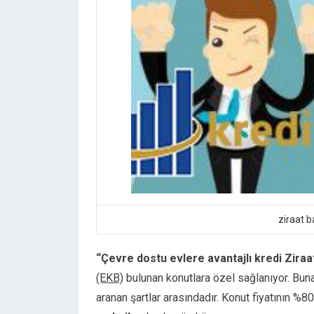
Hacklink panel
Hacklink panel
Hacklink panel
Hacklink panel
Hacklink satın al
Hacklink satın al
Hacklink panel
Hacklink panel
Hacklink panel
Hacklink panel
Hacklink panel
Hacklink panel
Hacklink panel
ziraat b
Hacklink panel
Hacklink panel
“Çevre dostu evlere avantajlı kredi Ziraa
Hacklink panel
(EKB)
bulunan konutlara özel sağlanıyor. Buna
Hacklink panel
aranan şartlar arasındadır. Konut fiyatının %8
Hacklink panel