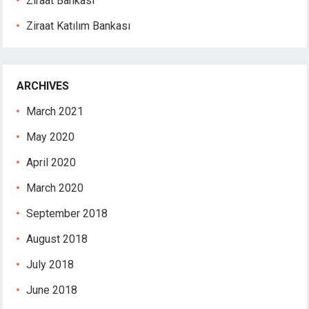
Ziraat Bankası
Hacking Forum
kıbrıs escort
Ziraat Katılım Bankası
jojobet giriş
vdcasino giriş
sapanca escort
ARCHIVES
jojobet giriş
marsbahis
March 2021
holiganbet
May 2020
jojobet giriş
tipobet giriş
April 2020
holiganbet giriş
March 2020
fixbet
tipobet
September 2018
fixbet güncel giriş
August 2018
fixbet
fixbet
July 2018
jojobet
June 2018
marsbahis giriş