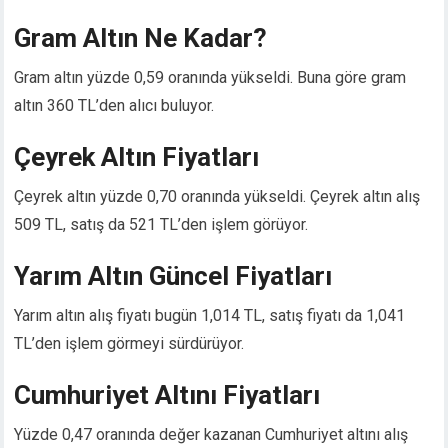
Hacklink panel
Gram Altın Ne Kadar?
Hacklink panel
Hacklink panel
Gram altın yüzde 0,59 oranında yükseldi. Buna göre gram
Hacklink panel
altın 360 TL’den alıcı buluyor.
Hacklink satın al
Hacklink satın al
Çeyrek Altın Fiyatları
Hacklink panel
Hacklink panel
Çeyrek altın yüzde 0,70 oranında yükseldi. Çeyrek altın alış
Hacklink panel
509 TL, satış da 521 TL’den işlem görüyor.
Hacklink panel
Hacklink panel
Yarım Altın Güncel Fiyatları
Hacklink panel
Hacklink panel
Yarım altın alış fiyatı bugün 1,014 TL, satış fiyatı da 1,041
Hacklink panel
TL’den işlem görmeyi sürdürüyor.
Hacklink panel
Hacklink panel
Cumhuriyet Altını Fiyatları
Hacklink panel
Yüzde 0,47 oranında değer kazanan Cumhuriyet altını alış
Hacklink panel