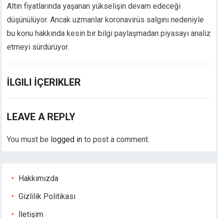
Altın fiyatlarında yaşanan yükselişin devam edeceği
Hacklink panel
düşünülüyor. Ancak uzmanlar koronavirüs salgını nedeniyle
Hacklink panel
Hacklink panel
bu konu hakkında kesin bir bilgi paylaşmadan piyasayı analiz
Hacklink Panel
etmeyi sürdürüyor.
Hacklink
Hacklink
İLGILI İÇERIKLER
Hacklink
Hacklink panel
Hacklink panel
LEAVE A REPLY
Hacklink
Hacklink
You must be
logged in
to post a comment.
Buy Hacklink
Hacklink
Hacklink
Hakkımızda
Hacklink satın al
Hacklink panel
Gizlilik Politikası
Hacklink panel
İletişim
Hacklink panel