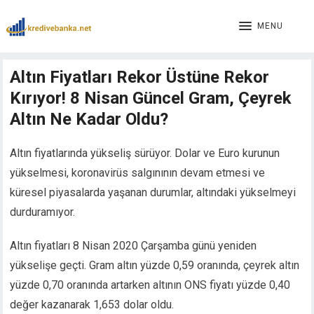
Hacklink panel
Hacklink panel
MENU
Backlink paketleri
Hacklink
Altın Fiyatları Rekor Üstüne Rekor
Hacklink
Kırıyor! 8 Nisan Güncel Gram, Çeyrek
Hacklink
Hacklink
Altın Ne Kadar Oldu?
Hacklink panel
Hacklink panel
Altın fiyatlarında yükseliş sürüyor. Dolar ve Euro kurunun
Hacklink panel
yükselmesi, koronavirüs salgınının devam etmesi ve
Hacklink panel
küresel piyasalarda yaşanan durumlar, altındaki yükselmeyi
Hacklink panel
durduramıyor.
Hacklink panel
Hacklink panel
Altın fiyatları 8 Nisan 2020 Çarşamba günü yeniden
Hacklink panel
yükselişe geçti. Gram altın yüzde 0,59 oranında, çeyrek altın
Hacklink panel
yüzde 0,70 oranında artarken altının ONS fiyatı yüzde 0,40
Hacklink panel
değer kazanarak 1,653 dolar oldu.
Hacklink panel