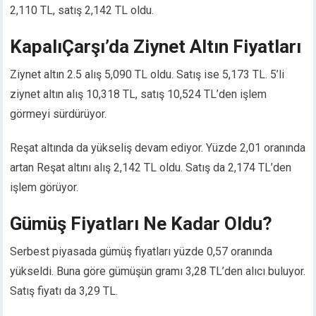
2,110 TL, satış 2,142 TL oldu.
Hacklink panel
Hacklink panel
KapalıÇarşı’da Ziynet Altın Fiyatları
Hacklink panel
Hacklink panel
Ziynet altın 2.5 alış 5,090 TL oldu. Satış ise 5,173 TL. 5’li
Hacklink panel
ziynet altın alış 10,318 TL, satış 10,524 TL’den işlem
Hacklink panel
görmeyi sürdürüyor.
Hacklink panel
Hacklink panel
Reşat altında da yükseliş devam ediyor. Yüzde 2,01 oranında
Illuminati
artan Reşat altını alış 2,142 TL oldu. Satış da 2,174 TL’den
Hacklink
işlem görüyor.
Hacklink Panel
Hacklink
Gümüş Fiyatları Ne Kadar Oldu?
Hacklink panel
Hacklink Panel
Serbest piyasada gümüş fiyatları yüzde 0,57 oranında
Hacklink Panel
yükseldi. Buna göre gümüşün gramı 3,28 TL’den alıcı buluyor.
Hacklink Panel
Satış fiyatı da 3,29 TL.
Masal Oku
Hacklink