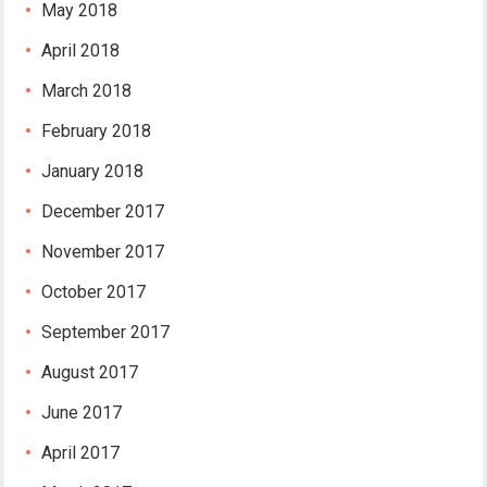
vdcasino
May 2018
jojobet giriş
April 2018
jojobet
holiganbet giriş
March 2018
holiganbet
February 2018
vdcasino
grandpashabet
January 2018
jojobet
December 2017
jojobet
holiganbet
November 2017
Hacklink Panel
October 2017
1xbet
betwild
September 2017
betwoon
August 2017
betvakti
betvole
June 2017
April 2017