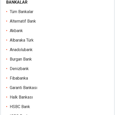
BANKALAR
Hacklink panel
Tüm Bankalar
Hacklink panel
Hacklink panel
Alternatif Bank
Masal oku
Akbank
Hacklink satın al
Hacklink Panel
Albaraka Türk
Hacklink Panel
Anadolubank
Hacklink Panel
Hacklink Panel
Burgan Bank
Hacklink Panel
Denizbank
Hacklink Panel
Hacklink Panel
Fibabanka
Hacklink Panel
Garanti Bankası
Hacklink Panel
Hacklink panel
Halk Bankası
escort sakarya
HSBC Bank
Hacklink panel
Hacklink panel