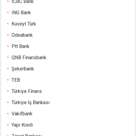
ICBC Bank
Hacklink giriş
ING Bank
jojobet
jojobet
Kuveyt Türk
jojobet
Odeabank
jojobet
vdcasino
Ptt Bank
deneme bonusu
QNB Finansbank
deneme bonusu
deneme bonusu
Şekerbank
deneme bonusu
TEB
free youtube mp3 downloader
porno
Türkiye Finans
perabet
Türkiye İş Bankası
pulibet
superbetin giris
Vakıfbank
vdcasino
Yapı Kredi
holiganbet