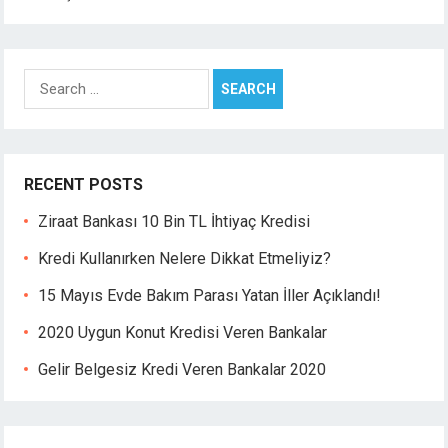
Hacklink panel
Hacklink panel
Hacklink panel
Search
Hacklink panel
for:
Hacklink panel
Hacklink panel
Hacklink panel
RECENT POSTS
Hacklink panel
Hacklink panel
Ziraat Bankası 10 Bin TL İhtiyaç Kredisi
Hacklink
Kredi Kullanırken Nelere Dikkat Etmeliyiz?
Hacklink panel
Hacklink panel
15 Mayıs Evde Bakım Parası Yatan İller Açıklandı!
Hacklink panel
2020 Uygun Konut Kredisi Veren Bankalar
Hacklink panel
Gelir Belgesiz Kredi Veren Bankalar 2020
Hacklink panel
Hacklink panel
Hacklink panel
Hacklink panel