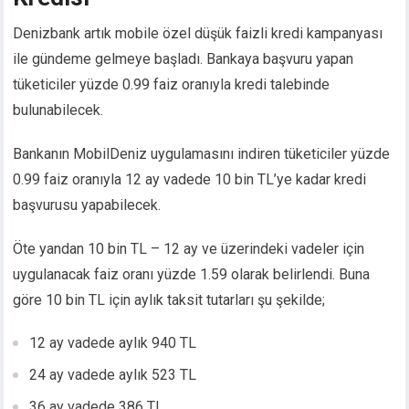
Hacklink panel
Denizbank artık mobile özel düşük faizli kredi kampanyası
Hacklink panel
Hacklink panel
ile gündeme gelmeye başladı. Bankaya başvuru yapan
Hacklink panel
tüketiciler yüzde 0.99 faiz oranıyla kredi talebinde
Hacklink satın al
bulunabilecek.
Hacklink satın al
Hacklink panel
Bankanın MobilDeniz uygulamasını indiren tüketiciler yüzde
Hacklink panel
0.99 faiz oranıyla 12 ay vadede 10 bin TL’ye kadar kredi
Hacklink panel
başvurusu yapabilecek.
Hacklink panel
Hacklink panel
Öte yandan 10 bin TL – 12 ay ve üzerindeki vadeler için
Hacklink panel
uygulanacak faiz oranı yüzde 1.59 olarak belirlendi. Buna
Hacklink panel
göre 10 bin TL için aylık taksit tutarları şu şekilde;
Hacklink panel
Hacklink panel
12 ay vadede aylık 940 TL
Hacklink panel
24 ay vadede aylık 523 TL
Hacklink panel
Hacklink panel
36 ay vadede 386 TL