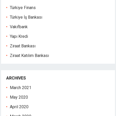
Hacklink giriş
Türkiye Finans
jojobet
Türkiye İş Bankası
jojobet
jojobet
Vakıfbank
jojobet
Yapı Kredi
vdcasino
free youtube mp3 downloader
Ziraat Bankası
porno
Ziraat Katılım Bankası
jojobet
holiganbet
superbetin giris
vdcasino
ARCHIVES
holiganbet
March 2021
Hacking Forum
kıbrıs escort
May 2020
jojobet giriş
April 2020
vdcasino giriş