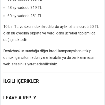
Hacklink panel
48 ay vadede 319 TL
Hacklink panel
Hacklink panel
60 ay vadede 281 TL.
Hacklink panel
10 bin TL ve üzerindeki kredilerde aylık tahsis ücreti 50 TL
Hacklink panel
Hacklink panel
olan bu kredinin sigorta ve vergi dahil ücretler toplamı da
Hacklink panel
değişmektedir.
Hacklink panel
Illuminati
Denizbank’ın sunduğu diğer kredi kampanyalarını takip
Hacklink
etmek için sitemizden yararlanabilir ya da bankanın resmi
Hacklink Panel
web sitesini ziyaret edebilirsiniz.
Hacklink
Hacklink panel
Hacklink Panel
İLGILI İÇERIKLER
Hacklink Panel
Hacklink Panel
LEAVE A REPLY
Masal Oku
Hacklink