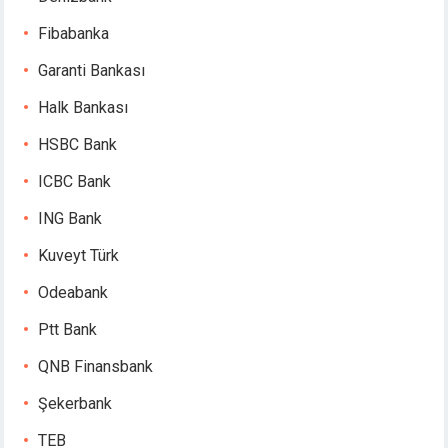
Hacklink panel
Fibabanka
Hacklink panel
Garanti Bankası
Hacklink panel
Masal oku
Halk Bankası
Hacklink satın al
HSBC Bank
Hacklink Panel
Hacklink Panel
ICBC Bank
Hacklink Panel
ING Bank
Hacklink Panel
Hacklink Panel
Kuveyt Türk
Hacklink Panel
Odeabank
Hacklink Panel
Hacklink Panel
Ptt Bank
Hacklink Panel
QNB Finansbank
Hacklink panel
escort sakarya
Şekerbank
Hacklink panel
TEB
Hacklink panel