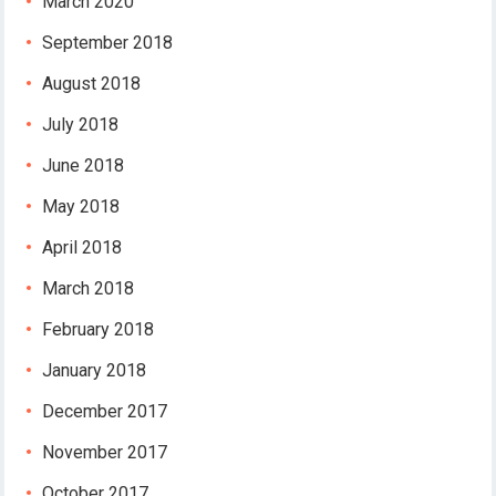
sapanca escort
March 2020
jojobet
September 2018
marsbahis
August 2018
holiganbet
jojobet giriş
July 2018
tipobet giriş
June 2018
holiganbet giriş
fixbet
May 2018
tipobet
April 2018
matadorbet güncel giriş
matadorbet
March 2018
fixbet
February 2018
jojobet
holiganbet giriş
January 2018
vdcasino
December 2017
jojobet giriş
jojobet
November 2017
holiganbet giriş
October 2017