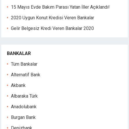
Hacklink panel
15 Mayıs Evde Bakım Parası Yatan İller Açıklandı!
Hacklink panel
2020 Uygun Konut Kredisi Veren Bankalar
Hacklink panel
Hacklink panel
Gelir Belgesiz Kredi Veren Bankalar 2020
Hacklink panel
Hacklink panel
Hacklink panel
BANKALAR
Hacklink panel
Hacklink panel
Tüm Bankalar
Hacklink
Alternatif Bank
Hacklink panel
Hacklink panel
Akbank
Hacklink panel
Albaraka Türk
Hacklink panel
Hacklink panel
Anadolubank
Hacklink panel
Burgan Bank
Hacklink panel
Denizbank
Hacklink panel