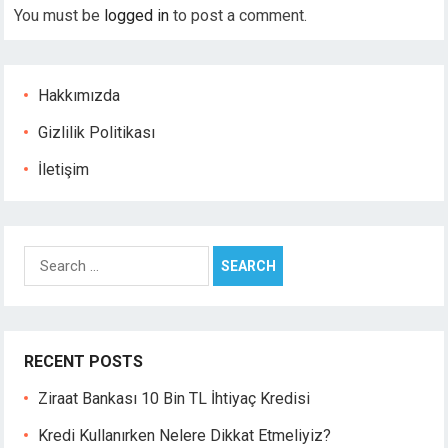
You must be
logged in
to post a comment.
Hacklink panel
Hacklink panel
Hacklink panel
Hacklink Panel
Hakkımızda
Hacklink
Gizlilik Politikası
Hacklink
Hacklink
İletişim
Hacklink panel
Hacklink panel
Hacklink
Search
Hacklink
for:
Buy Hacklink
Hacklink
Hacklink
RECENT POSTS
Hacklink satın al
Hacklink panel
Ziraat Bankası 10 Bin TL İhtiyaç Kredisi
Hacklink panel
Kredi Kullanırken Nelere Dikkat Etmeliyiz?
Hacklink panel