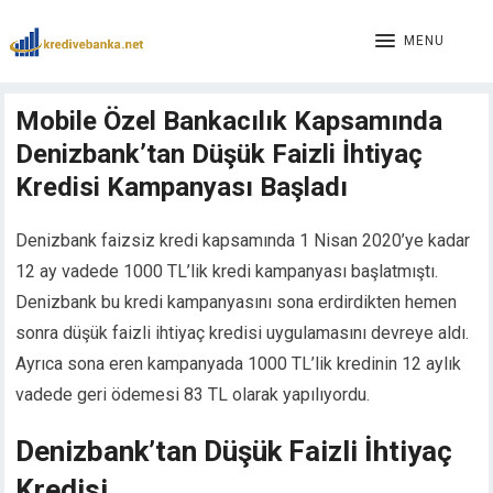
Hacklink panel
Hacklink panel
MENU
Backlink paketleri
Hacklink
Mobile Özel Bankacılık Kapsamında
Hacklink
Denizbank’tan Düşük Faizli İhtiyaç
Hacklink
Hacklink
Kredisi Kampanyası Başladı
Hacklink panel
Hacklink panel
Denizbank faizsiz kredi kapsamında 1 Nisan 2020’ye kadar
Hacklink panel
12 ay vadede 1000 TL’lik kredi kampanyası başlatmıştı.
Hacklink panel
Denizbank bu kredi kampanyasını sona erdirdikten hemen
Hacklink panel
sonra düşük faizli ihtiyaç kredisi uygulamasını devreye aldı.
Hacklink panel
Ayrıca sona eren kampanyada 1000 TL’lik kredinin 12 aylık
Hacklink panel
vadede geri ödemesi 83 TL olarak yapılıyordu.
Hacklink panel
Hacklink panel
Denizbank’tan Düşük Faizli İhtiyaç
Hacklink panel
Hacklink panel
Kredisi