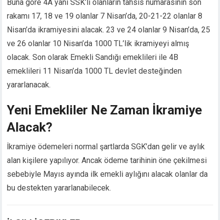
Buna göre 4A yani SSK’lı olanların tahsis numarasının son
Hacklink panel
rakamı 17, 18 ve 19 olanlar 7 Nisan’da, 20-21-22 olanlar 8
Hacklink panel
Nisan’da ikramiyesini alacak. 23 ve 24 olanlar 9 Nisan’da, 25
Hacklink panel
ve 26 olanlar 10 Nisan’da 1000 TL’lik ikramiyeyi almış
Hacklink panel
Hacklink panel
olacak. Son olarak Emekli Sandığı emeklileri ile 4B
Hacklink panel
emeklileri 11 Nisan’da 1000 TL devlet desteğinden
Hacklink panel
yararlanacak.
Hacklink panel
Illuminati
Yeni Emekliler Ne Zaman İkramiye
Hacklink
Alacak?
Hacklink Panel
Hacklink
İkramiye ödemeleri normal şartlarda SGK’dan gelir ve aylık
Hacklink panel
alan kişilere yapılıyor. Ancak ödeme tarihinin öne çekilmesi
Hacklink Panel
sebebiyle Mayıs ayında ilk emekli aylığını alacak olanlar da
Hacklink Panel
bu destekten yararlanabilecek.
Hacklink Panel
Masal Oku
Hacklink