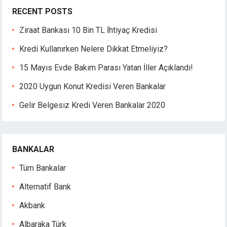
Hacklink panel
RECENT POSTS
Hacklink panel
Ziraat Bankası 10 Bin TL İhtiyaç Kredisi
Hacklink panel
Hacklink panel
Kredi Kullanırken Nelere Dikkat Etmeliyiz?
Hacklink panel
15 Mayıs Evde Bakım Parası Yatan İller Açıklandı!
Hacklink panel
Hacklink panel
2020 Uygun Konut Kredisi Veren Bankalar
Hacklink panel
Gelir Belgesiz Kredi Veren Bankalar 2020
Hacklink panel
Hacklink
Hacklink panel
BANKALAR
Hacklink panel
Hacklink panel
Tüm Bankalar
Hacklink panel
Alternatif Bank
Hacklink panel
Hacklink panel
Akbank
Hacklink panel
Albaraka Türk
Hacklink panel