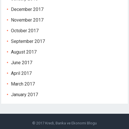
jojobet
holiganbet giriş
December 2017
vdcasino
November 2017
jojobet
betpark
October 2017
jojobet giriş
September 2017
holiganbet
vdcasino
August 2017
grandpashabet
June 2017
jojobet
jojobet
April 2017
holiganbet
March 2017
Hacklink Panel
1xbet
January 2017
© 2017
Kredi, Banka ve Ekonomi Blogu