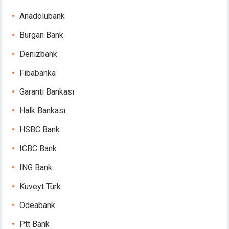
Hacklink panel
Anadolubank
Hacklink panel
Burgan Bank
Hacklink panel
Masal oku
Denizbank
Hacklink satın al
Fibabanka
Hacklink Panel
Hacklink Panel
Garanti Bankası
Hacklink Panel
Halk Bankası
Hacklink Panel
Hacklink Panel
HSBC Bank
Hacklink Panel
ICBC Bank
Hacklink Panel
Hacklink Panel
ING Bank
Hacklink Panel
Kuveyt Türk
Hacklink panel
escort sakarya
Odeabank
Hacklink panel
Ptt Bank
Hacklink panel