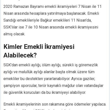
Hacklink panel
2020 Ramazan Bayramı emekli ikramiyeleri 7 Nisan ile 11
Hacklink panel
Nisan arasında hesaplara yatırılmaya başlanacak. Emekli
Hacklink panel
Sandığı emeklileriyle Bağkur emeklileri 11 Nisan’da,
Hacklink panel
SSK’lılar ise 7 ile 10 Nisan arasında emekli ikramiyesini
Hacklink satın al
almış olacak.
Hacklink satın al
Hacklink panel
Kimler Emekli İkramiyesi
Hacklink panel
Hacklink panel
Alabilecek?
Hacklink panel
Hacklink panel
SGK’dan emekli aylığı, ölüm aylığı, sürekli iş göremezlik
Hacklink panel
aylığı ve malullük aylığı alanlar başta olmak üzere tüm
Hacklink panel
emekliler bu destekten yararlanabiliyor. Ayrıca gaziler,
Hacklink panel
şampiyon sporcular, terör kaynaklı mağdur olan vatandaşlar
Hacklink panel
ile güvenlik korucuları da bu ikramiyeyi alabiliyor.
Hacklink panel
Hacklink panel
Emekli ikramiyelerinin son rakamına göre ödemeler yapılaca.
Hacklink panel