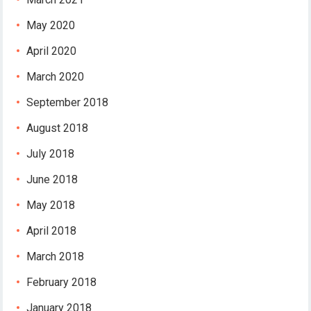
vdcasino
casibom
May 2020
Hacking Forum
April 2020
kıbrıs escort
betpark giriş
March 2020
vdcasino giriş
September 2018
sapanca escort
jojobet giriş
August 2018
marsbahis
July 2018
holiganbet
jojobet
June 2018
tipobet giriş
May 2018
holiganbet giriş
fixbet
April 2018
tipobet
March 2018
fixbet güncel giriş
fixbet
February 2018
fixbet
January 2018