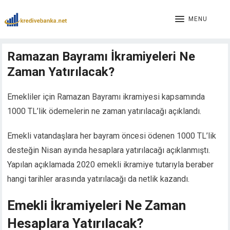
Hacklink panel
Hacklink panel
MENU
Backlink paketleri
Hacklink
Ramazan Bayramı İkramiyeleri Ne
Hacklink
Zaman Yatırılacak?
Hacklink
Hacklink
Hacklink panel
Emekliler için Ramazan Bayramı ikramiyesi kapsamında
Hacklink panel
1000 TL’lik ödemelerin ne zaman yatırılacağı açıklandı.
Hacklink panel
Hacklink panel
Emekli vatandaşlara her bayram öncesi ödenen 1000 TL’lik
Hacklink panel
desteğin Nisan ayında hesaplara yatırılacağı açıklanmıştı.
Hacklink panel
Yapılan açıklamada 2020 emekli ikramiye tutarıyla beraber
Hacklink panel
hangi tarihler arasında yatırılacağı da netlik kazandı.
Hacklink panel
Hacklink panel
Emekli İkramiyeleri Ne Zaman
Hacklink panel
Hesaplara Yatırılacak?
Hacklink panel