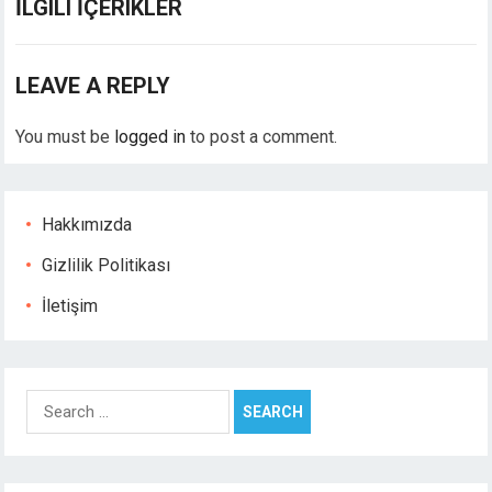
İLGILI İÇERIKLER
Hacklink panel
Hacklink panel
Hacklink panel
LEAVE A REPLY
Hacklink Panel
Hacklink
You must be
logged in
to post a comment.
Hacklink
Hacklink
Hacklink panel
Hakkımızda
Hacklink panel
Gizlilik Politikası
Hacklink
Hacklink
İletişim
Buy Hacklink
Hacklink
Hacklink
Search
Hacklink satın al
for:
Hacklink panel
Hacklink panel
Hacklink panel