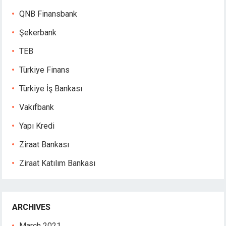
Hacklink giriş
QNB Finansbank
jojobet
Şekerbank
jojobet
jojobet
TEB
jojobet
Türkiye Finans
vdcasino
perabet
Türkiye İş Bankası
casibom giriş
Vakıfbank
deneme bonusu
deneme bonusu
Yapı Kredi
deneme bonusu
Ziraat Bankası
deneme bonusu
Ziraat Katılım Bankası
free youtube mp3 downloader
porno
pasacasino
pulibet
ARCHIVES
superbetin giris
March 2021