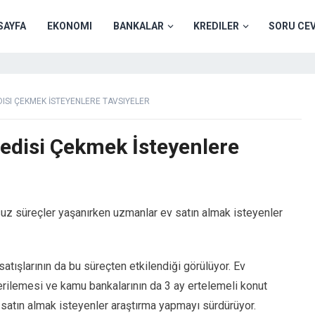
SAYFA
EKONOMI
BANKALAR
KREDILER
SORU CE
SI ÇEKMEK İSTEYENLERE TAVSIYELER
disi Çekmek İsteyenlere
z süreçler yaşanırken uzmanlar ev satın almak isteyenler
atışlarının da bu süreçten etkilendiği görülüyor. Ev
erilemesi ve kamu bankalarının da 3 ay ertelemeli konut
satın almak isteyenler araştırma yapmayı sürdürüyor.