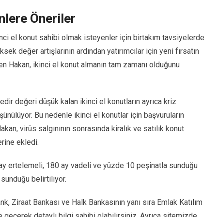
nlere Öneriler
ci el konut sahibi olmak isteyenler için birtakım tavsiyelerde
sek değer artışlarının ardından yatırımcılar için yeni fırsatın
iren Hakan, ikinci el konut almanın tam zamanı olduğunu
ir değeri düşük kalan ikinci el konutların ayrıca kriz
nülüyor. Bu nedenle ikinci el konutlar için başvuruların
kan, virüs salgınının sonrasında kiralık ve satılık konut
rine ekledi.
y ertelemeli, 180 ay vadeli ve yüzde 10 peşinatla sunduğu
 sunduğu belirtiliyor.
nk, Ziraat Bankası ve Halk Bankasının yanı sıra Emlak Katılım
e geçerek detaylı bilgi sahibi olabilirsiniz. Ayrıca sitemizde