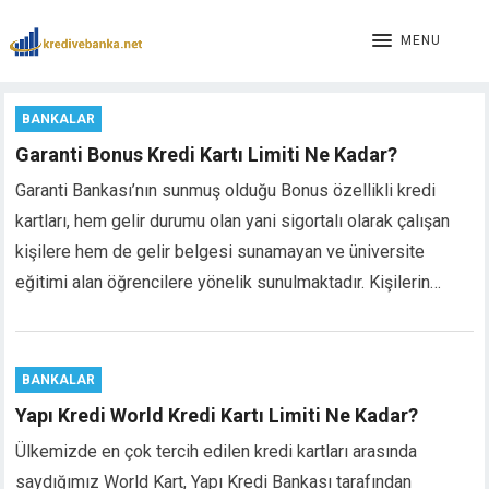
klink panel
klink panel
MENU
klink paketleri
klink
BANKALAR
klink
klink
Garanti Bonus Kredi Kartı Limiti Ne Kadar?
klink
Garanti Bankası’nın sunmuş olduğu Bonus özellikli kredi
klink panel
kartları, hem gelir durumu olan yani sigortalı olarak çalışan
klink panel
kişilere hem de gelir belgesi sunamayan ve üniversite
klink panel
eğitimi alan öğrencilere yönelik sunulmaktadır. Kişilerin…
klink panel
klink panel
klink panel
klink panel
BANKALAR
klink panel
Yapı Kredi World Kredi Kartı Limiti Ne Kadar?
klink panel
klink panel
Ülkemizde en çok tercih edilen kredi kartları arasında
klink panel
saydığımız World Kart, Yapı Kredi Bankası tarafından