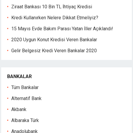
asino
Ziraat Bankası 10 Bin TL İhtiyaç Kredisi
ibom
king Forum
Kredi Kullanırken Nelere Dikkat Etmeliyiz?
rıs escort
15 Mayıs Evde Bakım Parası Yatan İller Açıklandı!
park giriş
asino giriş
2020 Uygun Konut Kredisi Veren Bankalar
anca escort
Gelir Belgesiz Kredi Veren Bankalar 2020
bet giriş
sbahis
iganbet
iganbet
BANKALAR
bet giriş
Tüm Bankalar
iganbet giriş
bet
Alternatif Bank
obet
Akbank
bet güncel giriş
bet
Albaraka Türk
bet
Anadolubank