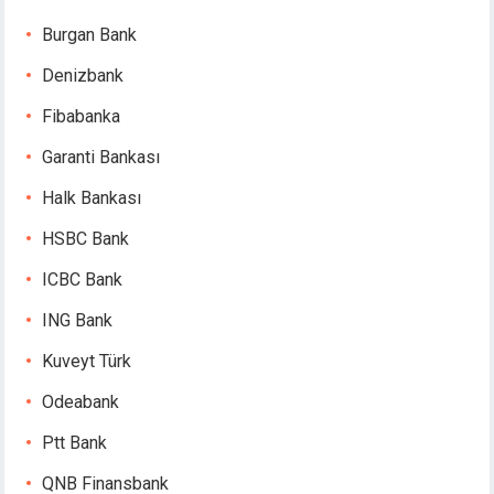
obet
iganbet giriş
Burgan Bank
asino
Denizbank
ipal
park
Fibabanka
bet giriş
Garanti Bankası
iganbet
asino
Halk Bankası
ndpashabet
HSBC Bank
iganbet giriş
obet
ICBC Bank
iganbet
ING Bank
klink Panel
Kuveyt Türk
et
Odeabank
Ptt Bank
QNB Finansbank