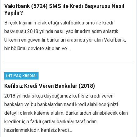
Vakıfbank (5724) SMS ile Kredi Başvurusu Nasıl
klink panel
Yapılır?
klink panel
klink panel
Birçok kişinin merak ettiği vakıfbank’a sms ile kredi
al oku
başvurusu 2018 yılında nasıl yapılır adım adım anlattık.
klink satın al
Ülkenin en güvenilir bankaları arasında yer alan Vakıfbank,
klink Panel
bir bölümü devlete ait olan ve…
klink Panel
klink Panel
klink Panel
klink Panel
İHTIYAÇ KREDISI
klink Panel
Kefilsiz Kredi Veren Bankalar (2018)
klink Panel
2018 yılında sıkça duyduğumuz kefilsiz kredi veren
klink Panel
bankaları ve bu bankalardan nasıl kredi alabileceğinizi
klink Panel
detaylı olarak kaleme alalım. Bankalardan alınabilecek olan
klink panel
ort sakarya
krediler için farklı şartlar bankalar tarafından
klink panel
hazırlanmaktadır. kefilsiz kredi…
klink panel