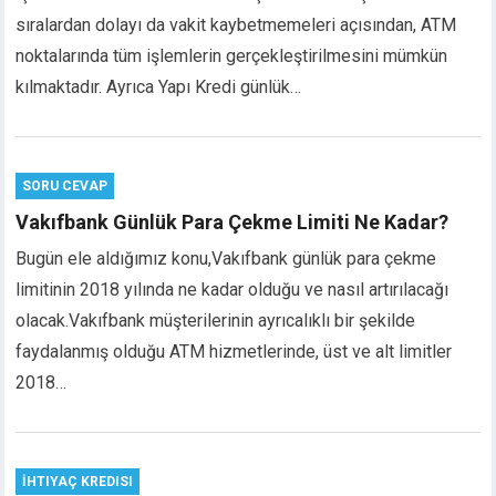
klink panel
sıralardan dolayı da vakit kaybetmemeleri açısından, ATM
klink panel
noktalarında tüm işlemlerin gerçekleştirilmesini mümkün
klink panel
kılmaktadır. Ayrıca Yapı Kredi günlük…
klink panel
klink panel
klink panel
klink panel
SORU CEVAP
klink panel
Vakıfbank Günlük Para Çekme Limiti Ne Kadar?
klink panel
Bugün ele aldığımız konu,Vakıfbank günlük para çekme
klink
limitinin 2018 yılında ne kadar olduğu ve nasıl artırılacağı
klink panel
olacak.Vakıfbank müşterilerinin ayrıcalıklı bir şekilde
klink panel
faydalanmış olduğu ATM hizmetlerinde, üst ve alt limitler
klink panel
klink panel
2018…
klink panel
klink panel
klink panel
İHTIYAÇ KREDISI
klink panel