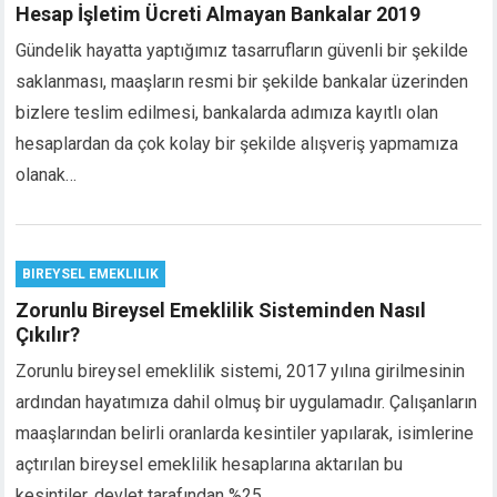
Hesap İşletim Ücreti Almayan Bankalar 2019
klink panel
klink panel
Gündelik hayatta yaptığımız tasarrufların güvenli bir şekilde
klink panel
saklanması, maaşların resmi bir şekilde bankalar üzerinden
klink panel
bizlere teslim edilmesi, bankalarda adımıza kayıtlı olan
klink panel
hesaplardan da çok kolay bir şekilde alışveriş yapmamıza
klink panel
olanak…
klink panel
klink panel
minati
klink
BIREYSEL EMEKLILIK
klink Panel
Zorunlu Bireysel Emeklilik Sisteminden Nasıl
klink
Çıkılır?
klink panel
Zorunlu bireysel emeklilik sistemi, 2017 yılına girilmesinin
klink Panel
ardından hayatımıza dahil olmuş bir uygulamadır. Çalışanların
klink Panel
maaşlarından belirli oranlarda kesintiler yapılarak, isimlerine
klink Panel
al Oku
açtırılan bireysel emeklilik hesaplarına aktarılan bu
klink
kesintiler, devlet tarafından %25…