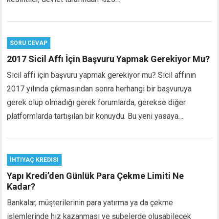
klink panel
klink panel
klink panel
SORU CEVAP
klink Panel
klink
2017 Sicil Affı İçin Başvuru Yapmak Gerekiyor Mu?
klink
Sicil affı için başvuru yapmak gerekiyor mu? Sicil affının
klink
2017 yılında çıkmasından sonra herhangi bir başvuruya
klink panel
gerek olup olmadığı gerek forumlarda, gerekse diğer
klink panel
platformlarda tartışılan bir konuydu. Bu yeni yasaya…
klink
klink
 Hacklink
klink
İHTIYAÇ KREDISI
klink
Yapı Kredi’den Günlük Para Çekme Limiti Ne
klink satın al
Kadar?
klink panel
Bankalar, müşterilerinin para yatırma ya da çekme
klink panel
işlemlerinde hız kazanması ve şubelerde oluşabilecek
klink panel