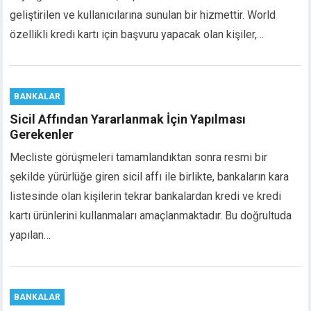
klink panel
geliştirilen ve kullanıcılarına sunulan bir hizmettir. World
klink panel
özellikli kredi kartı için başvuru yapacak olan kişiler,…
klink panel
klink panel
klink satın al
klink satın al
BANKALAR
klink panel
Sicil Affından Yararlanmak İçin Yapılması
klink panel
Gerekenler
klink panel
Mecliste görüşmeleri tamamlandıktan sonra resmi bir
klink panel
şekilde yürürlüğe giren sicil affı ile birlikte, bankaların kara
klink panel
listesinde olan kişilerin tekrar bankalardan kredi ve kredi
klink panel
kartı ürünlerini kullanmaları amaçlanmaktadır. Bu doğrultuda
klink panel
yapılan…
klink panel
klink panel
klink panel
klink panel
BANKALAR
klink panel